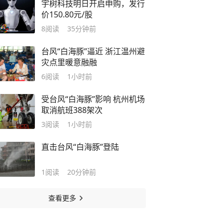
宇树科技明日开启申购，发行
价150.80元/股
8
阅读
35分钟前
台风“白海豚”逼近 浙江温州避
灾点里暖意融融
6
阅读
1小时前
受台风“白海豚”影响 杭州机场
取消航班388架次
3
阅读
1小时前
直击台风“白海豚”登陆
1
阅读
20分钟前
查看更多