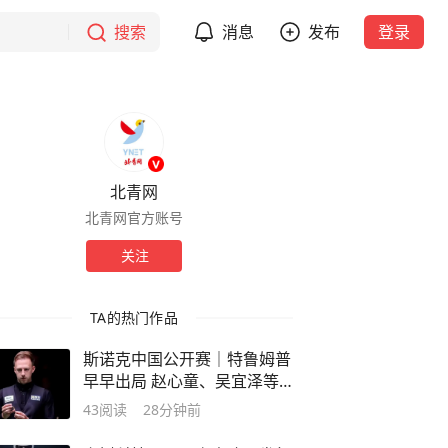
搜索
消息
发布
登录
北青网
北青网官方账号
关注
TA的热门作品
斯诺克中国公开赛｜特鲁姆普
早早出局 赵心童、吴宜泽等
来机会
43
阅读
28分钟前