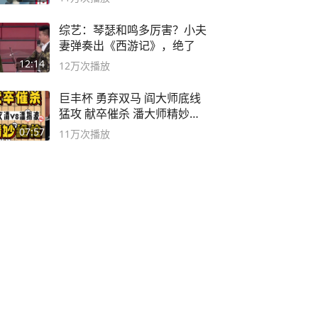
综艺：琴瑟和鸣多厉害？小夫
妻弹奏出《西游记》，绝了
12:14
12万
次播放
巨丰杯 勇弃双马 阎大师底线
猛攻 献卒催杀 潘大师精妙入
局
07:57
11万
次播放