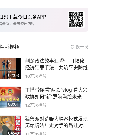
扫码下载今日头条APP
看最新、最热资讯内容
精彩视频
换一换
荆楚政法故事汇 ㉜ | 【揭秘
经济犯罪手法，共筑平安防线
02:08
10万
次播放
主播带你看“两会”vlog 看大兴
政协如何“新”意满满绘未来！
03:01
12万
次播放
猛兽派对荒野大膘客模式发现
无赖玩法！走对手的路让对手
无路可走
04:43
11万
次播放