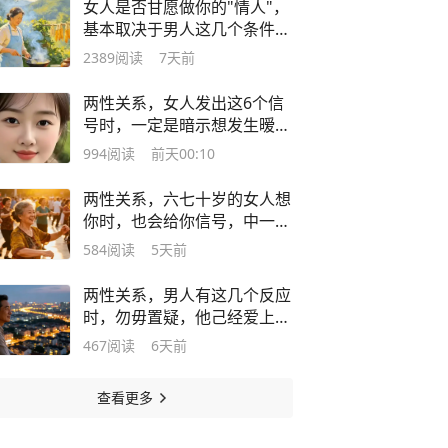
女人是否甘愿做你的"情人"，
基本取决于男人这几个条件，
特现实
2389
阅读
7天前
两性关系，女人发出这6个信
号时，一定是暗示想发生暧昧
关系！
994
阅读
前天00:10
两性关系，六七十岁的女人想
你时，也会给你信号，中一个
就别装傻
584
阅读
5天前
两性关系，男人有这几个反应
时，勿毋置疑，他己经爱上你
了！
467
阅读
6天前
查看更多