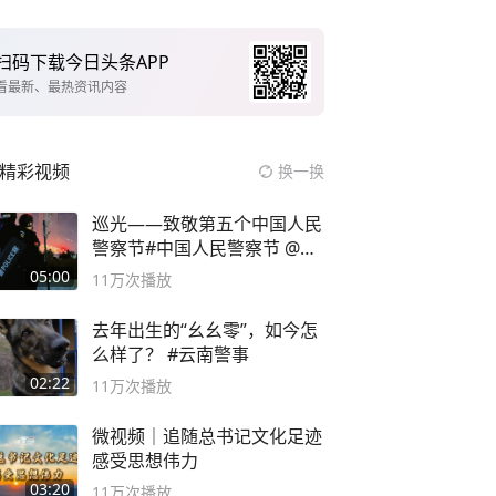
扫码下载今日头条APP
看最新、最热资讯内容
精彩视频
换一换
巡光——致敬第五个中国人民
警察节#中国人民警察节 @抖
音小助手
05:00
11万
次播放
去年出生的“幺幺零”，如今怎
么样了？ #云南警事
02:22
11万
次播放
微视频｜追随总书记文化足迹
感受思想伟力
03:20
11万
次播放