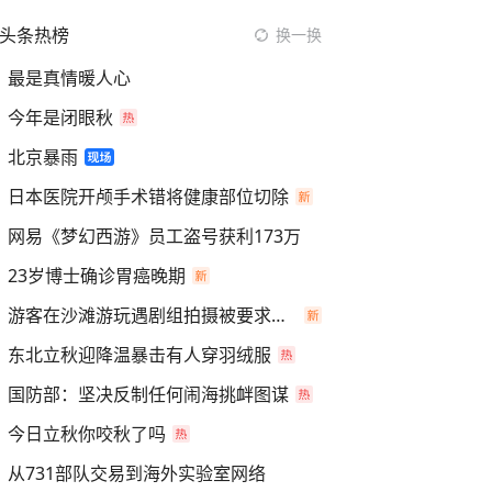
头条热榜
换一换
最是真情暖人心
今年是闭眼秋
北京暴雨
日本医院开颅手术错将健康部位切除
网易《梦幻西游》员工盗号获利173万
23岁博士确诊胃癌晚期
游客在沙滩游玩遇剧组拍摄被要求离开
东北立秋迎降温暴击有人穿羽绒服
国防部：坚决反制任何闹海挑衅图谋
今日立秋你咬秋了吗
从731部队交易到海外实验室网络