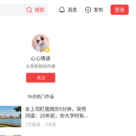
搜索
消息
发布
登录
心心情语
头条新锐创作者
关注
TA的热门作品
女上司盯我简历5分钟，突然
问道：20年前，你大学时有没
有别名？
1万
阅读
5天前