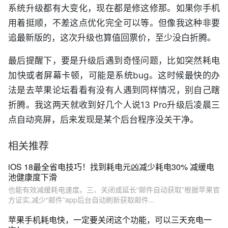
系统升级都有大变化，现在都是修这修那。如果你手机
用着挺顺，不差这点优化完全可以等。但像我这种非要
追最新版的，这次升级也算值回票价，至少没白折腾。
最后提醒下，要是升级后遇到奇怪问题，比如突然耗电
加快或者屏幕卡顿，可能是系统bug。这时候最快的办
法是去苹果论坛看看有没有人遇到同样情况，别自己瞎
折腾。我这两天就收到好几个人说13 Pro升级后凌晨三
点自动亮屏，后来发现是某个后台程序没关干净。
相关推荐
iOS 18最全省电技巧！找到耗电元凶减少耗电30% 减缓电
池健康度下滑
也能有效减缓耗电速度。三、关闭或延长“邮件自动获取”根据苹果官
方证实,减少“邮件”app后台自动刷新获取邮件...
苹果手机耗电快，一定要关闭这个功能，可以三天充电一