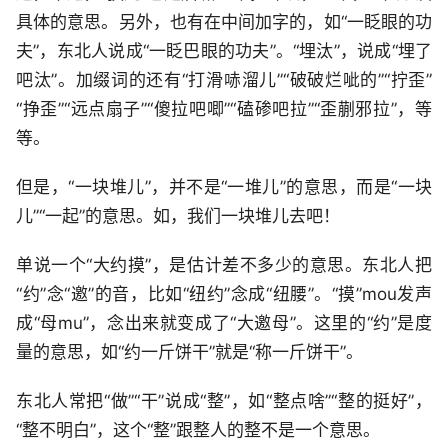
具体的意思。另外，也有在中间加字的，如“一眨眼的功
夫”，东北人说成“一眨巴眼的功夫”。“埋汰”，说成“埋了
吧汰”。加缀词的还有“打滑哧溜儿”“破破烂呲的”“拧歪”
“挣歪”“远点扇子”“傻拉吧唧”“磕碜吧拉”“歪蒯邪拉”，等
等。
但是，“一块堆儿”，并不是“一堆儿”的意思，而是“一块
儿”“一起”的意思。如，我们一块堆儿去吧！
单说一个“大约摸”，是估计差不多少的意思。东北人把
“约”念“邀”的音，比如“纽约”念成“纽腰”。“摸”mou发声
成“母mu”，念出来就变成了“大邀母”。这里的“约”是度
量的意思，如“约一斤饼干”就是“称一斤饼干”。
东北人常把“做”“干”说成“整”，如“整点啥”“整的挺好”，
“整不明白”，这个“整”跟整人的整不是一个意思。