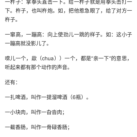
一杵子：拿拳头直击一下。给一杵子就是用拳头击打一
下。杵子，也叫杵炮。如，把他惹急眼了，给了对方一
杵子。
一窜高，一蹦高：向上使劲儿一跳的样子。如：这小子
一蹦高就没影儿了。
喯儿一个，歘（chua））一个，都是“亲一下”的意思，
听起来都有那个动作的声音。
还有：
一扎啤酒，叫作一提溜啤酒（6瓶）。
一小块肉，叫作一旮沓肉；
一截香肠，叫作一骨碌香肠；