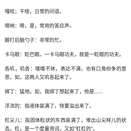
嘎哈；干啥，日常的问语。
嗯呐：嗯，是，常用的答应声。
脚打后脑勺子：非常的忙。
卡马眼：眨巴眼。一卡马眼功夫，就是一眨眼的功夫。
各叽，叽各：喋喋不休，表达不满，也有口角纷争的意
思。如，这两人又叽各起来了。
绑丁：猛地。如，我绑丁想起来了，他是......
浮流的：指液体装满了，快要溢出来了。
杠尖儿：指固体粒状的东西装满了，堆出山尖样儿的状
态。杠，是一个度量用词，又如“杠杠的”。