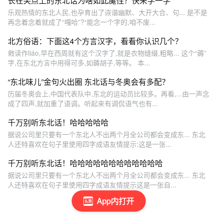
长在笑点上的东北话为啥如此魔性？快来学一学
乐观热情的东北人民,也孕育出了诙谐幽默、大开大合、句... 是不是
再念着念着就成了“嘎哈”?“能念一个字的,咱不废...
北方俗语：下面这4个方言汉字，看看你认识几个？
敹读作liáo,早在西周就有这个汉字了,就是衣物缝缀,粗略... 这个“薅”
字,在东北方言中用得可多,如薅胡子,等等。 本...
“东北味儿”金句火出圈 东北话与冬奥会有多配？
历届冬奥会上,中国代表队中,东北的运动员比较多。再看,...由一声念
成了四声,就加重了语调。听起来有调侃语气也有...
千万别听东北话！哈哈哈哈哈
据说公司里只要有一个东北人不出两个月全公司都会变成东... 东北
人还特喜欢在句子里使用四字成语友情提示:这是一张...
千万别听东北话！哈哈哈哈哈哈哈哈哈哈哈哈
据说公司里只要有一个东北人不出两个月全公司都会变成东... 东北
人还特喜欢在句子里使用四字成语友情提示这是一张自...
App内打开