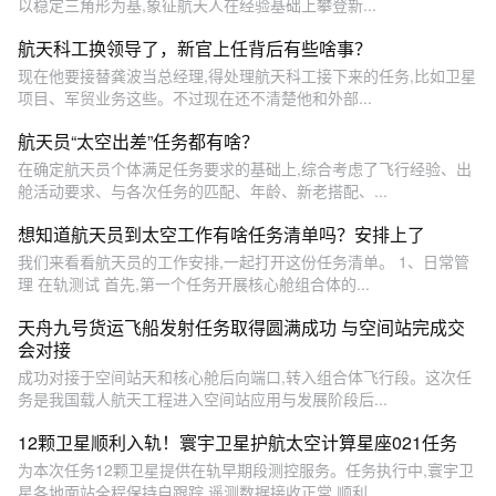
以稳定三角形为基,象征航天人在经验基础上攀登新...
航天科工换领导了，新官上任背后有些啥事？
现在他要接替龚波当总经理,得处理航天科工接下来的任务,比如卫星
项目、军贸业务这些。不过现在还不清楚他和外部...
航天员“太空出差”任务都有啥？
在确定航天员个体满足任务要求的基础上,综合考虑了飞行经验、出
舱活动要求、与各次任务的匹配、年龄、新老搭配、...
想知道航天员到太空工作有啥任务清单吗？安排上了
我们来看看航天员的工作安排,一起打开这份任务清单。 1、日常管
理 在轨测试 首先,第一个任务开展核心舱组合体的...
天舟九号货运飞船发射任务取得圆满成功 与空间站完成交
会对接
成功对接于空间站天和核心舱后向端口,转入组合体飞行段。这次任
务是我国载人航天工程进入空间站应用与发展阶段后...
12颗卫星顺利入轨！寰宇卫星护航太空计算星座021任务
为本次任务12颗卫星提供在轨早期段测控服务。任务执行中,寰宇卫
星各地面站全程保持自跟踪,遥测数据接收正常,顺利...