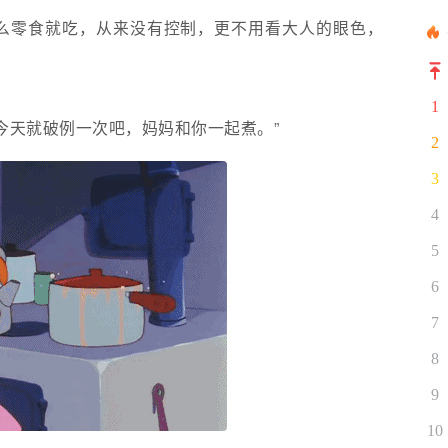
么零食就吃，从来没有控制，更不用看大人的眼色，
1
今天就破例一次吧，妈妈和你一起煮。”
2
3
4
5
6
7
8
9
10