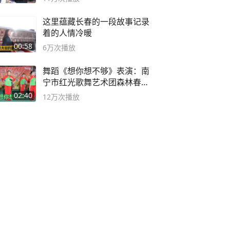
这里蕴藏长春的一段故事记录
着的人情冷暖
00:58
6万
次播放
舞蹈《想你想不够》表演：南
宁市红光歌舞艺术团森林春红
舞蹈队。
02:40
12万
次播放