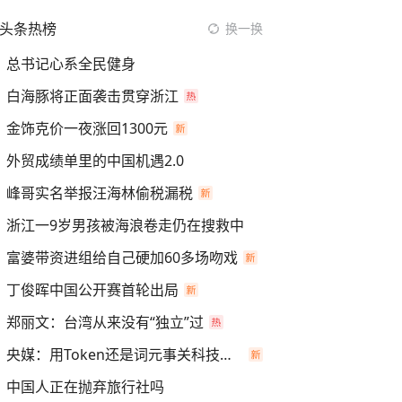
头条热榜
换一换
总书记心系全民健身
白海豚将正面袭击贯穿浙江
金饰克价一夜涨回1300元
外贸成绩单里的中国机遇2.0
峰哥实名举报汪海林偷税漏税
浙江一9岁男孩被海浪卷走仍在搜救中
富婆带资进组给自己硬加60多场吻戏
丁俊晖中国公开赛首轮出局
郑丽文：台湾从来没有“独立”过
央媒：用Token还是词元事关科技话语权
中国人正在抛弃旅行社吗