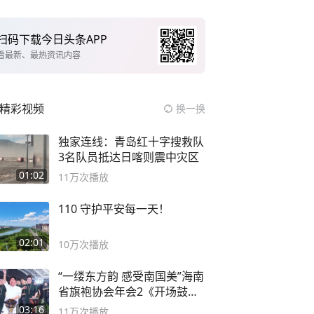
扫码下载今日头条APP
看最新、最热资讯内容
精彩视频
换一换
独家连线：青岛红十字搜救队
3名队员抵达日喀则震中灾区
01:02
11万
次播放
110 守护平安每一天！
02:01
10万
次播放
“一缕东方韵 感受南国美”海南
省旗袍协会年会2《开场鼓》
二团
03:16
11万
次播放