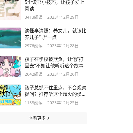
5个读书小技巧，让孩子爱上
阅读
3413
阅读
2023年12月29日
读懂李清照：养女儿，就该比
养儿子“野”一点
2976
阅读
2023年12月28日
孩子在学校被欺负，让他“打
回去”不如让他听听这个故事
2642
阅读
2023年12月26日
孩子总抓不住重点，不会观察
提问？推荐听这个超火的侦探
故事
1138
阅读
2023年12月25日
查看更多