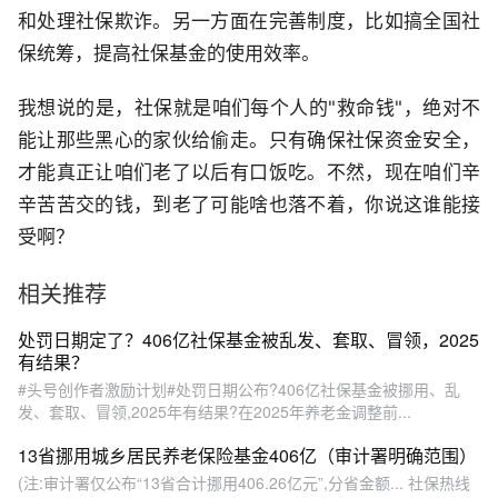
和处理社保欺诈。另一方面在完善制度，比如搞全国社
保统筹，提高社保基金的使用效率。
我想说的是，社保就是咱们每个人的"救命钱"，绝对不
能让那些黑心的家伙给偷走。只有确保社保资金安全，
才能真正让咱们老了以后有口饭吃。不然，现在咱们辛
辛苦苦交的钱，到老了可能啥也落不着，你说这谁能接
受啊？
相关推荐
处罚日期定了？406亿社保基金被乱发、套取、冒领，2025
有结果？
#头号创作者激励计划#处罚日期公布?406亿社保基金被挪用、乱
发、套取、冒领,2025年有结果?在2025年养老金调整前...
13省挪用城乡居民养老保险基金406亿（审计署明确范围）
(注:审计署仅公布“13省合计挪用406.26亿元”,分省金额... 社保热线