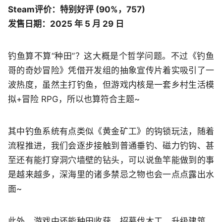
Steam评价：特别好评 (90%，757)
发售日期：2025 年 5 月 29 日
钓鱼算不算“种田”？这大概是个哲学问题。不过《钓鱼
哥的奇妙冒险》凭借开发组的抽象宣传片着实吸引了一
波热度，虽然主打钓鱼，但游戏内核是一套乡村生活模
拟+冒险 RPG，所以也算符合主题~
其中钓鱼系统有点类似《黄金矿工》的钩锁玩法，随着
流程推进，我们会逐步接触到普通垂钓、磁力钓钩、甚
至还有能打穿洞穴墙壁的钻头，可以说鱼竿能做到的事
是越来越多，深海里的诸多禁忌之物也会一点点露出水
面~
此外，游戏中还能种田收获、招募伐木工、升级建筑、