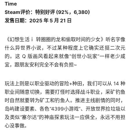
Time
Steam评价：特别好评 (92%，6,380)
发售日期：2025 年 5 月 21 日
《幻想生活ｉ 转圈圈的龙和偷取时间的少女》听名字像
什么异世界小说，不过某种程度上它确实还挺二次元
的。这 Q 版画风看起来就像“创世小玩家”一样老少咸
宜，跟朋友安利完全不会有负担~
玩法上则是以职业驱动的冒险+种田，我们可以从 14 种
职业间随意切换，需要打怪时选择战斗职业，采矿钓鱼
时自然就要转为矿工和钓鱼人。推进主线剧情的同时，
岛屿建设要素、各色“4399小游戏”、开放世界捡垃圾以
及类似“塞尔达”的神庙探索玩法一应俱全，永远不用担
心没事做。