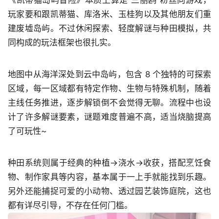
《凯蒂猫岛屿冒险》本质上算是“三丽鸥”粉丝向游戏，
玩家要和跟凯蒂猫、库洛米、玉桂狗以及其他朋友们重
建废墟岛屿。不过休闲探索、轻度解谜与种田模拟，共
同构成的玩法框架也很扎实。
地图中从海洋深处到云中岛屿，包含 8 个独特的可探索
区域，每一区域都有特定作物、生物与特殊机制，随着
主线任务推进，逐步解锁倒不会觉得无聊。流程中也设
计了许多解谜要素，谜题难度普遍不高，适当烧脑提高
了可玩性~
种田系统则属于经典的种植→浇水→收获，搭配烹饪食
物、制作家具等内容，基本属于一上手就能找到乐趣。
另外还能捕捉可爱的小动物、透过园艺装饰庭院，这也
都有详尽引导，不存在任何门槛。