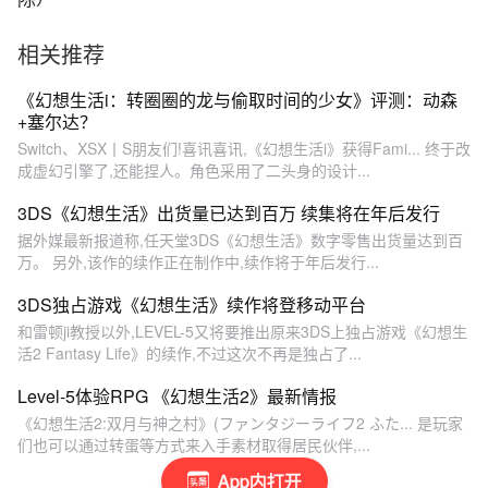
相关推荐
《幻想生活i：转圈圈的龙与偷取时间的少女》评测：动森
+塞尔达？
Switch、XSX丨S朋友们!喜讯喜讯,《幻想生活i》获得Fami... 终于改
成虚幻引擎了,还能捏人。角色采用了二头身的设计...
3DS《幻想生活》出货量已达到百万 续集将在年后发行
据外媒最新报道称,任天堂3DS《幻想生活》数字零售出货量达到百
万。 另外,该作的续作正在制作中,续作将于年后发行...
3DS独占游戏《幻想生活》续作将登移动平台
和雷顿ji教授以外,LEVEL-5又将要推出原来3DS上独占游戏《幻想生
活2 Fantasy Life》的续作,不过这次不再是独占了...
Level-5体验RPG 《幻想生活2》最新情报
《幻想生活2:双月与神之村》(ファンタジーライフ2 ふた... 是玩家
们也可以通过转蛋等方式来入手素材取得居民伙伴,...
App内打开