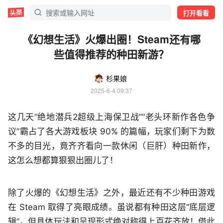
打开看看
《幻想生活》火爆出圈！Steam还有哪
些值得推荐的种田新游？
杉果娘
2025-6-4 09:37
这几天“绝地潜兵2超级上海保卫战”“老头环新作各色争
议”霸占了各大游戏板块 90% 的篇幅，玩家们剩下为数
不多的目光，竟齐齐看向一款休闲（巨肝）种田新作，
这怎么想都算狠狠出圈儿了！
除了火爆的《幻想生活》之外，最近还有不少种田游戏
在 Steam 取得了亮眼成绩。虽说都有种田这层“底层逻
辑”，但具体玩法和呈现形式绝对称得上百花齐放！借此