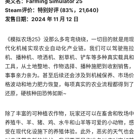
英文名：Farming Simulator 25
Steam评价：特别好评 (83%，21,640)
发售日期：2024 年 11 月 12 日
《模拟农场25》没那么多弯弯绕绕，一切目的就是用现
代化机械实现农业自动化产业链。我们可以驾驶拖拉
机、播种机、喷洒机、割草机、铲车等多种真实载具和
工具，从土地整地、作物选择、播种施肥到收割销售，
事事亲力亲为。甚至后续还会涉及到机械保养、市场价
格波动和地力肥力恢复，每项真实的农业流程都得到了
还原，硬核种田恐怖如斯~
除了丰富的可种植农作物，玩家还可以在畜舍和牧场中
养殖牛、羊、猪、鸡、水牛和山羊等可爱的小动物，感
受在现代化设施下的养殖体验。此外，恶劣的天气也会