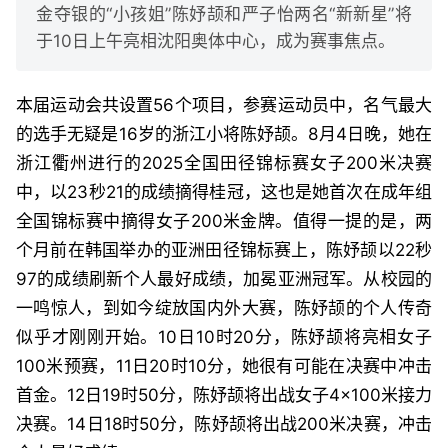
金夺银的“小孩姐”陈妤颉和严子怡两名“新新星”将
于10日上午亮相沈阳奥体中心，成为赛事焦点。
本届运动会共设置56个项目，参赛运动员中，名气最大
的选手无疑是16岁的浙江小将陈妤颉。8月4日晚，她在
浙江衢州进行的2025全国田径锦标赛女子200米决赛
中，以23秒21的成绩摘得桂冠，这也是她首次在成年组
全国锦标赛中摘得女子200米金牌。值得一提的是，两
个月前在韩国举办的亚洲田径锦标赛上，陈妤颉以22秒
97的成绩刷新个人最好成绩，加冕亚洲冠军。从校园的
一鸣惊人，到如今绽放国内外大赛，陈妤颉的个人传奇
似乎才刚刚开始。10日10时20分，陈妤颉将亮相女子
100米预赛，11日20时10分，她很有可能在决赛中冲击
首金。12日19时50分，陈妤颉将出战女子4×100米接力
决赛。14日18时50分，陈妤颉将出战200米决赛，冲击