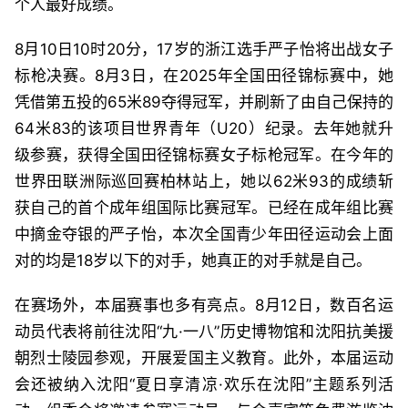
个人最好成绩。
8月10日10时20分，17岁的浙江选手严子怡将出战女子
标枪决赛。8月3日，在2025年全国田径锦标赛中，她
凭借第五投的65米89夺得冠军，并刷新了由自己保持的
64米83的该项目世界青年（U20）纪录。去年她就升
级参赛，获得全国田径锦标赛女子标枪冠军。在今年的
世界田联洲际巡回赛柏林站上，她以62米93的成绩斩
获自己的首个成年组国际比赛冠军。已经在成年组比赛
中摘金夺银的严子怡，本次全国青少年田径运动会上面
对的均是18岁以下的对手，她真正的对手就是自己。
在赛场外，本届赛事也多有亮点。8月12日，数百名运
动员代表将前往沈阳“九·一八”历史博物馆和沈阳抗美援
朝烈士陵园参观，开展爱国主义教育。此外，本届运动
会还被纳入沈阳“夏日享清凉·欢乐在沈阳”主题系列活