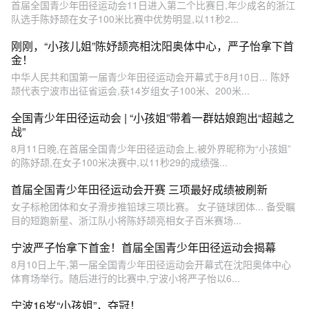
首届全国青少年田径运动会11日进入第二个比赛日,年少成名的浙江
队选手陈妤颉在女子100米比赛中优势明显,以11秒2...
刚刚，“小孩儿姐”陈妤颉亮相沈阳奥体中心，严子怡拿下首
金！
中华人民共和国第一届青少年田径运动会开幕式于8月10日... 陈妤
颉代表宁波市出征省运会,获14岁组女子100米、200米...
全国青少年田径运动会 | “小孩姐”带着一群姑娘跑出“超越之
战”
8月11日晚,在首届全国青少年田径运动会上,被外界昵称为“小孩姐”
的陈妤颉,在女子100米决赛中,以11秒29的成绩强...
首届全国青少年田径运动会开赛 三项最好成绩被刷新
女子标枪团体和女子滑步推铅球三项比赛。 女子链球团体... 备受瞩
目的短跑新星、浙江队小将陈妤颉亮相女子百米赛场...
宁波严子怡拿下首金！首届全国青少年田径运动会揭幕
8月10日上午,第一届全国青少年田径运动会开幕式在沈阳奥体中心
体育场举行。随后进行的比赛中,宁波小将严子怡以6...
宁波16岁“小孩姐”，夺冠！