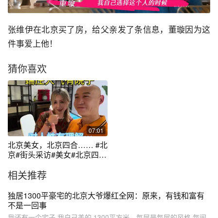
张维伊在北京买了房，给父亲发了条信息，董璇因为这
件事爱上他！
猜你喜欢
07:01
北京美女，北京四合…… #北
京#街头采访#美女#北京四合
院#万万没想到 @飒蜜丹儿
相关推荐
独居1300平豪宅的北京大爷爆红全网：原来，有钱和富有
不是一回事
我还有一个宅子,我自己盖的,1300平方米。每层是每层的风格,每间