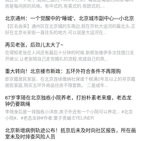
房是每间房的风格。有中式的,有美式的,有欧式的,...
北京通州：一个觉醒中的“睡城”、北京城市副中心—小北京
【区名由来】通州区在北京城的东南边,就在京杭大运河的最北头,正
好在北京长安街一直往东的地方,可以说是大运河在...
再见老张，后劲儿太大了~
在得知老张在人间还有最后十分钟的时候,新郎张维伊多次找借口支
开继父,让老张陪自己走完婚礼的流程,完成自己的夙...
重大转向！北京楼市新政：五环外符合条件不再限购
即京籍居民家庭、在北京连续缴纳社保或个税满2年及以上的非京籍
居民家庭,购买五环外商品住房不限套数。 二是成年...
67岁李琦在北京独栋小院养老，打扮朴素老来瘦，老态龙
钟仍要跳绳
李琦身后是一排独栋小洋房,房子外还有一个小院可以养花... #北京
小院#、#老态龙钟#作者:栗子责编:EYELINER
北京新增病例轨迹公布！抵京后未及时向社区报告，所在画
室未及时排查风险人员