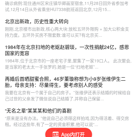
确诊病例:现住通州区宋庄镇华卿画室宿舍,11月28日回外省参加考
试,12月14日从外省乘坐HU7338航班返回北京,12月15...
北京出新政，历史性重大转向
刚刚,北京楼市出新政,核心两大块:放松五环外限购 + 加大公积金支
持力度。五环外买房不限套数:谁可以买?有北京买...
1984年在北京扫地的老妪赵碧琰，一次性捐献24亿，感恩
国家的宽容
1984年,位于北京市的一座老宅子里,聚集了一家19口人。 此次聚会,
是当家的老太太一手张罗的,她是一位“扫地老妪”...
再婚后首晒甜蜜合照，46岁董璇称想为小9岁张维伊生二
胎，母亲支持：尽量得生，要考虑别人的感受
我要在北京有一个属于自己的房子。”张维伊还表示结婚的时候给自
己过世的父亲发了微信说自己结婚了,并称自己保留...
“无名之辈”某某某和他们的喜剧
“原来是没有办法。”他说自己必须得这样拍戏,因为得活着、得交房
租。经过这些年,有了一定的资金积累,他可以说“...
App内打开