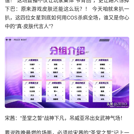
值！”这场直播不仅让玩家集体“爷青回”，更让路人惊掉
下巴：原来游戏皮肤还能这么玩？！ 今天咱就来扒一
扒，这四位女星到底如何用COS杀疯全场，谁又是你心
中的“真·皮肤代言人”？
宋茜：“圣堂之誓”战神下凡，吊威亚吊出女武神气场！
要说昨晚最燃的场面，必须给宋茜的“圣堂之誓”记上一