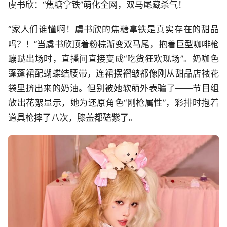
虞书欣：“焦糖拿铁”萌化全网，双马尾藏杀气！
“家人们谁懂啊！虞书欣的焦糖拿铁是真实存在的甜品
吗？！”当虞书欣顶着粉棕渐变双马尾，抱着巨型咖啡枪
蹦跶出场时，直播间直接变成“吃货狂欢现场”。奶咖色
蓬蓬裙配蝴蝶结腰带，连裙摆褶皱都像刚从甜品店裱花
袋里挤出来的奶油。但别被她软萌外表骗了——节目组
放出花絮显示，她为还原角色“刚枪属性”，彩排时抱着
道具枪摔了八次，膝盖都磕紫了。