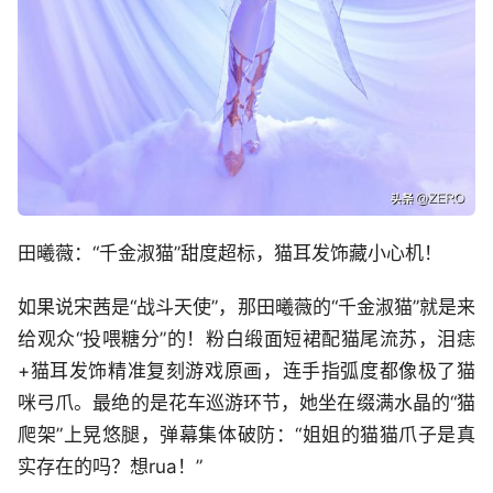
田曦薇：“千金淑猫”甜度超标，猫耳发饰藏小心机！
如果说宋茜是“战斗天使”，那田曦薇的“千金淑猫”就是来
给观众“投喂糖分”的！粉白缎面短裙配猫尾流苏，泪痣
+猫耳发饰精准复刻游戏原画，连手指弧度都像极了猫
咪弓爪。最绝的是花车巡游环节，她坐在缀满水晶的“猫
爬架”上晃悠腿，弹幕集体破防：“姐姐的猫猫爪子是真
实存在的吗？想rua！”