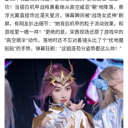
功！当银白机甲战袍裹着她从高空威亚“唰”地降落，悬
浮光翼直接炸出漫天星河，弹幕瞬间被“战场女武神”刷
屏。有网友扒出细节：“她背后机甲的粒子流动效果，和
游戏里一模一样！”更绝的是，宋茜现场还原了游戏中的
“高空跳伞”动作，落地时还不忘对着镜头比了个“伏地魔
贴贴”的手势，弹幕狂刷：“这姐连苟分姿势都这么帅！”