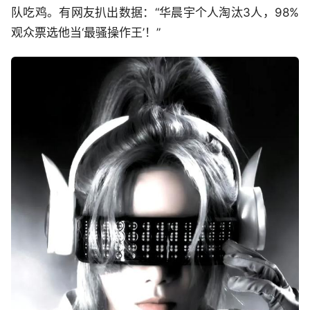
队吃鸡。有网友扒出数据：“华晨宇个人淘汰3人，98%
观众票选他当‘最骚操作王’！”