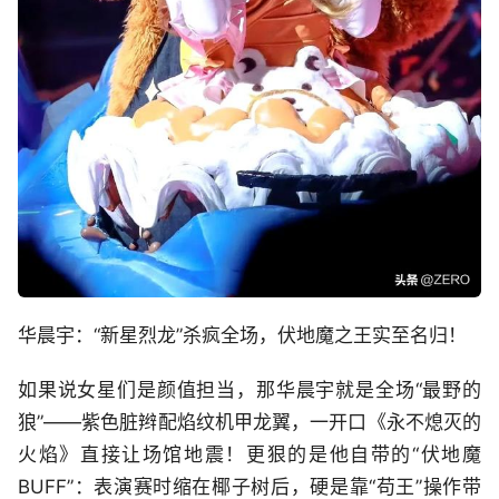
华晨宇：“新星烈龙”杀疯全场，伏地魔之王实至名归！
如果说女星们是颜值担当，那华晨宇就是全场“最野的
狼”——紫色脏辫配焰纹机甲龙翼，一开口《永不熄灭的
火焰》直接让场馆地震！更狠的是他自带的“伏地魔
BUFF”：表演赛时缩在椰子树后，硬是靠“苟王”操作带