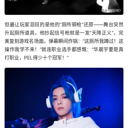
但最让玩家泪目的是他的“厕所钢枪”还原——舞台突然
升起厕所道具，他抄起信号枪就是一发“天降正义”，完
美复刻游戏名场面。弹幕瞬间炸锅：“这厕所我蹲过！这
操作我学不来！”就连职业选手都感慨：“华晨宇要是真
打职业，PEL得少十个冠军！”