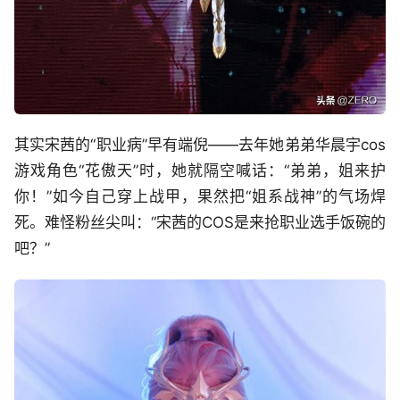
其实宋茜的“职业病”早有端倪——去年她弟弟华晨宇cos
游戏角色“花傲天”时，她就隔空喊话：“弟弟，姐来护
你！”如今自己穿上战甲，果然把“姐系战神”的气场焊
死。难怪粉丝尖叫：“宋茜的COS是来抢职业选手饭碗的
吧？”