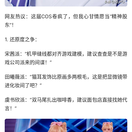
网友热议：这届COS卷疯了，但我心甘情愿当“精神股
东”！
1. 还原度之争：
宋茜派：“机甲缝线都对齐游戏建模，建议查查是不是游
戏公司派来的间谍！”
田曦薇派：“猫耳发饰比原画多两根毛，这是把显微镜带
进化妆间了吧？”
虞书欣派：“双马尾扎出咖啡香，建议面包店直接找她代
言！”