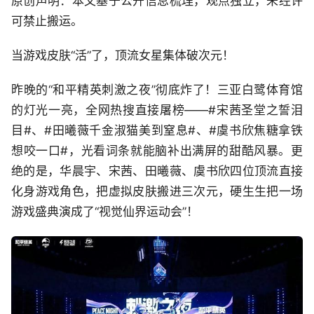
原创声明：本文基于公开信息梳理，观点独立，未经许
可禁止搬运。
当游戏皮肤“活”了，顶流女星集体破次元！
昨晚的“和平精英刺激之夜”彻底炸了！三亚白鹭体育馆
的灯光一亮，全网热搜直接屠榜——#宋茜圣堂之誓泪
目#、#田曦薇千金淑猫美到窒息#、#虞书欣焦糖拿铁
想咬一口#，光看词条就能脑补出满屏的甜酷风暴。更
绝的是，华晨宇、宋茜、田曦薇、虞书欣四位顶流直接
化身游戏角色，把虚拟皮肤搬进三次元，硬生生把一场
游戏盛典演成了“视觉仙界运动会”！