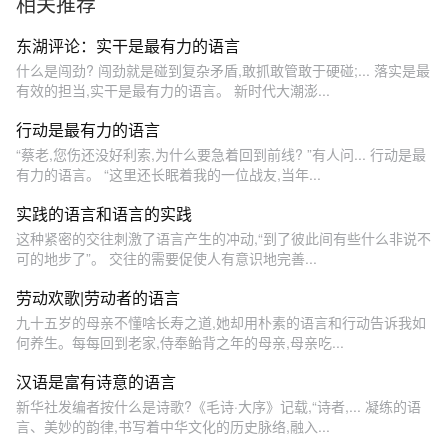
相关推荐
东湖评论：实干是最有力的语言
什么是闯劲? 闯劲就是碰到复杂矛盾,敢抓敢管敢于硬碰;... 落实是最
有效的担当,实干是最有力的语言。 新时代大潮澎...
行动是最有力的语言
“蔡老,您伤还没好利索,为什么要急着回到前线? ”有人问... 行动是最
有力的语言。 “这里还长眠着我的一位战友,当年...
实践的语言和语言的实践
这种紧密的交往刺激了语言产生的冲动,“到了彼此间有些什么非说不
可的地步了”。 交往的需要促使人有意识地完善...
劳动欢歌|劳动者的语言
九十五岁的母亲不懂啥长寿之道,她却用朴素的语言和行动告诉我如
何养生。每每回到老家,侍奉鲐背之年的母亲,母亲吃...
汉语是富有诗意的语言
新华社发编者按什么是诗歌?《毛诗·大序》记载,“诗者,... 凝练的语
言、美妙的韵律,书写着中华文化的历史脉络,融入...