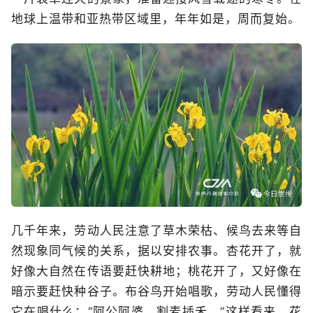
地球上温带和亚热带区域里，年年如是，周而复始。
几千年来，劳动人民注意了草木荣枯、候鸟去来等自
然现象同气候的关系，据以安排农事。杏花开了，就
好像大自然在传语要赶快耕地；桃花开了，又好像在
暗示要赶快种谷子。布谷鸟开始唱歌，劳动人民懂得
它在唱什么：“阿公阿婆，割麦插禾。”这样看来，花