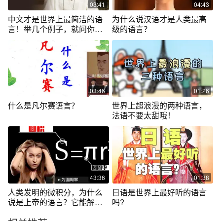
03:41
04:43
中文才是世界上最简洁的语
为什么说汉语才是人类最高
言！举几个例子，就问你服
级的语言？
不服？
03:46
01:26
什么是凡尔赛语言？
世界上超浪漫的两种语言，
法语不要太甜哦！
43:36
01:38
人类发明的微积分，为什么
日语是世界上最好听的语言
说是上帝的语言？它能解决
吗?
什么问题？