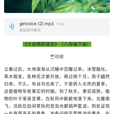
getvoice (2).mp3
7:40
来自崇州看点
《大自然的语言》（八年级下册）
竺可桢
立春过后，大地渐渐从沉睡中苏醒过来。冰雪融化，
草木萌发，各种花次第开放。再过两个月，燕子翩然
归来。不久，布谷鸟也来了。于是转入炎热的夏季，
这是植物孕育果实的时期。到了秋天，果实成熟，植
物的叶子渐渐变黄，在秋风中簌簌地落下来。北雁南
飞，活跃在田间草际的昆虫也都销声匿迹。到处呈现
一片衰草连天的景象，准备迎接风雪载途的寒冬。在