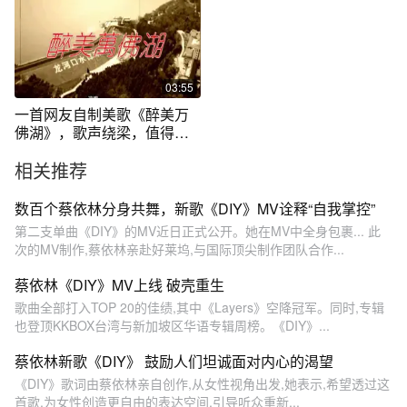
03:55
一首网友自制美歌《醉美万
佛湖》，歌声绕梁，值得一
听！
相关推荐
数百个蔡依林分身共舞，新歌《DIY》MV诠释“自我掌控”
第二支单曲《DIY》的MV近日正式公开。她在MV中全身包裹... 此
次的MV制作,蔡依林亲赴好莱坞,与国际顶尖制作团队合作...
蔡依林《DIY》MV上线 破壳重生
歌曲全部打入TOP 20的佳绩,其中《Layers》空降冠军。同时,专辑
也登顶KKBOX台湾与新加坡区华语专辑周榜。《DIY》...
蔡依林新歌《DIY》 鼓励人们坦诚面对内心的渴望
《DIY》歌词由蔡依林亲自创作,从女性视角出发,她表示,希望透过这
首歌,为女性创造更自由的表达空间,引导听众重新...