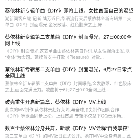
蔡依林新专辑单曲《DIY》即将上线，女性直面自己的渴望
潮新闻客户端 记者 陆芳近日,华语流行天后蔡依林全新专辑第二支
单曲《DIY》封面曝光,金发散落、红色胶床之上,床...
蔡依林新专辑第二支单曲《DIY》封面曝光，27日00:00全
网上线
《DIY》封面曝光,这支单曲由蔡依林亲自作词,从女性视角出发,以
“身体”为命题。延续首支主打歌《Pleasure》对欲...
蔡依林新专辑第二支单曲《DIY》封面曝光，6月27日零点
全网上线
蔡依林全新专辑第二支单曲《DIY》封面曝光,金发散落、红色胶床
之上,画面充满张力。歌曲将于6月27日0:00全网上线...
破壳重生开启新篇章，蔡依林《DIY》MV上线
此次的MV制作,蔡依林亲赴好莱坞,与全球顶尖制作团队合作...
《DIY》等歌曲同步上榜。上线首周,专辑不仅拿下QQ音乐畅...
数百个蔡依林分身共舞，新歌《DIY》MV诠释“自我掌控”
第二支单曲《DIY》的MV近日正式公开。她在MV中全身包裹... 此