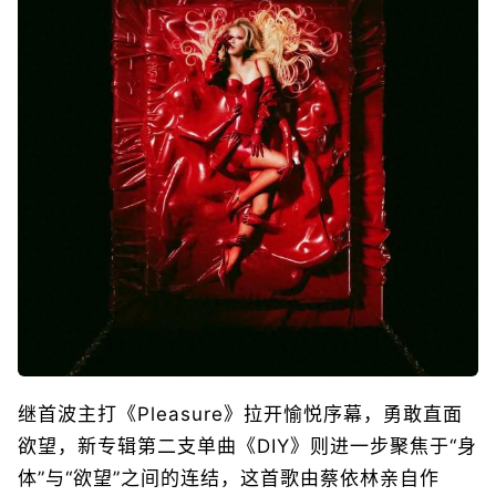
继首波主打《Pleasure》拉开愉悦序幕，勇敢直面
欲望，新专辑第二支单曲《DIY》则进一步聚焦于“身
体”与“欲望”之间的连结，这首歌由蔡依林亲自作