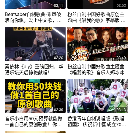
03:11
03:52
Beatsaber自制歌曲-乘风破
粉丝自制中国好歌曲原创主
浪向你飘，爱上中文歌，烧
题曲《唱我的歌》字幕版 @
脑无悔系列
音乐人郑...
02:20
03:49
蔡依林《diy》重磅回归，华
粉丝自制中国好歌曲主题曲
语乐坛天后惊艳献唱！
《唱我的歌》音乐人郑冰冰
02:39
03:13
音乐小白用50元预算就能做
香港青年自制说唱版《歌唱
一首自己的原创歌曲！你学
祖国》 庆祝新中国成立70周
会了吗？
年