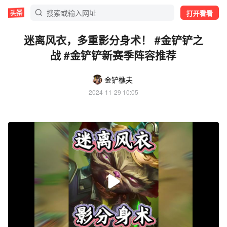
打开看看
迷离风衣，多重影分身术！ #金铲铲之
战 #金铲铲新赛季阵容推荐
金铲樵夫
2024-11-29 10:05