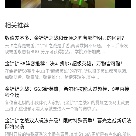
相关推荐
数值差不多，金铲铲之战和云顶之弈有哪些明显的区别？
云顶之弈是端游,金铲铲之战是手游,两者数据不互通。 不... 后来发
现端游永恩有BUG,分身可获得挑战、学院双倍加成;...
金铲铲S8阵容推荐：决斗凯尔+超级英雄，万物皆可赌！
在金铲铲S8赛季中,由于“超级英雄”的存在,所以很多英雄都可以赌,
如赌艾希、赌泰隆、赌希维尔、赌伊泽瑞尔,其中...
金铲铲之战：S6.5新英雄，希尔科技能太过超模，3星直接
秒全场
各位自走棋的小伙伴们大家好,《金铲铲之战》的霓虹之夜马上就要
上线了,这也预示着大家就要进入一个新的赛季了。...
金铲铲之战双人玩法升级！限时特殊赛季！暮光之战新玩法
即将来袭
限时开放的特殊赛季这个很有意思,其实S1.5的更新是有点水的,所以