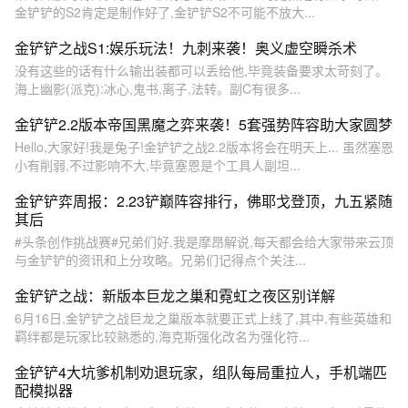
金铲铲的S2肯定是制作好了,金铲铲S2不可能不放大...
金铲铲之战S1:娱乐玩法！九刺来袭！奥义虚空瞬杀术
没有这些的话有什么输出装都可以丢给他,毕竟装备要求太苛刻了。
海上幽影(派克):冰心,鬼书,离子,法转。副C有很多...
金铲铲2.2版本帝国黑魔之弈来袭！5套强势阵容助大家圆梦
Hello,大家好!我是兔子!金铲铲之战2.2版本将会在明天上... 虽然塞恩
小有削弱,不过影响不大,毕竟塞恩是个工具人副坦...
金铲铲弈周报：2.23铲巅阵容排行，佛耶戈登顶，九五紧随
其后
#头条创作挑战赛#兄弟们好,我是摩昂解说,每天都会给大家带来云顶
与金铲铲的资讯和上分攻略。兄弟们记得点个关注...
金铲铲之战：新版本巨龙之巢和霓虹之夜区别详解
6月16日,金铲铲之战巨龙之巢版本就要正式上线了,其中,有些英雄和
羁绊都是玩家比较熟悉的,海克斯强化改名为强化符...
金铲铲4大坑爹机制劝退玩家，组队每局重拉人，手机端匹
配模拟器