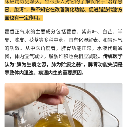
床应用历史悠久，但很多人对它的了解仅限于"治疗感
冒、腹泻"，
殊不知它在改善消化功能、促进脂肪代谢方
面也有一定作用
。
藿香正气水的主要成分包括藿香、紫苏叶、白芷、半
夏、陈皮、茯苓等多种中药，具有化湿解表、和胃理气
的功效。从中医角度看，脾胃功能正常，水液代谢通
畅，体内湿气减少，脂肪堆积也会相应减轻。
传统医学
认为"脾为生痰之源，肺为贮痰之器"，脾胃功能失调是
导致体内湿浊、痰湿内生的重要原因
。