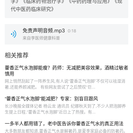
学》《临床药物治疗学》《中药药理与应用》《现
代中医药临床研究》
免责声明音频.mp3
0:18
来自李医师健康科普
相关推荐
藿香正气水泡脚能瘦？药师：无减肥美容效果，酒精过敏者
慎用
网上悄然刮起了一阵养生风,有人说“藿香正气泡脚”不仅可以祛湿消
暑,还能养颜减肥。 有些网友尝试了之后赞叹“巨...
“藿香正气水泡脚”能减肥？专家：别盲目跟风
长沙晚报全媒体记者 杨云龙 通讯员 纪娜秋天到了,不少人把泡脚养
生提上日程,“藿香正气水泡脚”近日上了热搜。有...
一多半人都用错了，老中医告诉你藿香正气水的真正用法
大多数朋友都知道,藿香正气水是解暑药,是夏季家庭必备的防暑药。