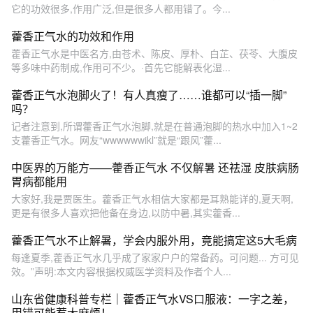
它的功效很多,作用广泛,但是很多人都用错了。今...
藿香正气水的功效和作用
藿香正气水是中医名方,由苍术、陈皮、厚朴、白芷、茯苓、大腹皮
等多味中药制成,作用可不少。·首先它能解表化湿...
藿香正气水泡脚火了！有人真瘦了……谁都可以“插一脚”
吗？
记者注意到,所谓藿香正气水泡脚,就是在普通泡脚的热水中加入1~2
支藿香正气水。网友“wwwwwwikl”就是“跟风”藿...
中医界的万能方——藿香正气水 不仅解暑 还祛湿 皮肤病肠
胃病都能用
大家好,我是贾医生。藿香正气水相信大家都是耳熟能详的,夏天啊,
更是有很多人喜欢把他备在身边,以防中暑,其实藿香...
藿香正气水不止解暑，学会内服外用，竟能搞定这5大毛病
每逢夏季,藿香正气水几乎成了家家户户的常备药。可问题... 方可见
效。”声明:本文内容根据权威医学资料及作者个人...
山东省健康科普专栏｜藿香正气水VS口服液：一字之差，
用错可能惹大麻烦！