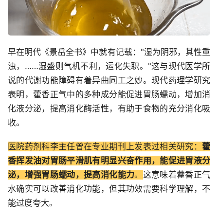
早在明代《景岳全书》中就有记载："湿为阴邪，其性重
浊，……湿盛则气机不利，运化失职。"这与现代医学所
说的代谢功能障碍有着异曲同工之妙。现代药理学研究
表明，藿香正气中的多种成分能促进胃肠蠕动，增加消
化液分泌，提高消化酶活性，有助于食物的充分消化吸
收。
医院药剂科李主任曾在专业期刊上发表过相关研究：
藿
香挥发油对胃肠平滑肌有明显兴奋作用，能促进胃液分
泌，增强胃肠蠕动，提高消化能力
。
这意味着藿香正气
水确实可以改善消化功能，但其功效需要科学理解，不
能过度夸大。