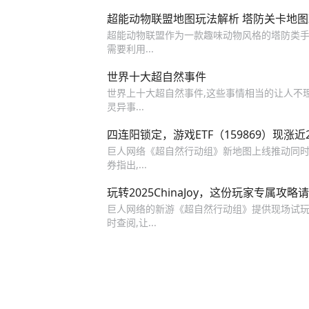
超能动物联盟地图玩法解析 塔防关卡地
超能动物联盟作为一款趣味动物风格的塔防类手
需要利用...
世界十大超自然事件
世界上十大超自然事件,这些事情相当的让人不理
灵异事...
四连阳锁定，游戏ETF（159869）现
巨人网络《超自然行动组》新地图上线推动同时在
券指出,...
玩转2025ChinaJoy，这份玩家专属攻略
巨人网络的新游《超自然行动组》提供现场试玩,
时查阅,让...