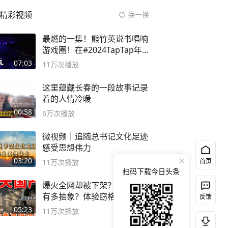
精彩视频
换一换
最燃的一集！熊竹英说书唱响
游戏圈！在#2024TapTap年
度游戏大赏
07:03
11万
次播放
这里蕴藏长春的一段故事记录
着的人情冷暖
00:58
6万
次播放
微视频｜追随总书记文化足迹
感受思想伟力
03:20
首页
11万
次播放
扫码下载今日头条
爆火全网却被下架？国产独游
有多抽象？体验窃格瓦拉模拟
反馈
器！
05:23
11万
次播放