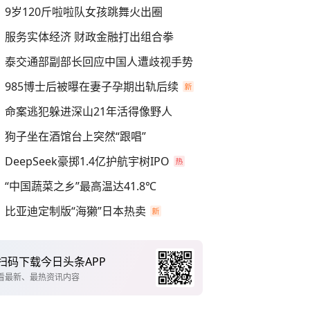
9岁120斤啦啦队女孩跳舞火出圈
服务实体经济 财政金融打出组合拳
泰交通部副部长回应中国人遭歧视手势
985博士后被曝在妻子孕期出轨后续
命案逃犯躲进深山21年活得像野人
狗子坐在酒馆台上突然“跟唱”
DeepSeek豪掷1.4亿护航宇树IPO
“中国蔬菜之乡”最高温达41.8℃
比亚迪定制版“海獭”日本热卖
扫码下载今日头条APP
看最新、最热资讯内容