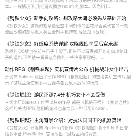
纯小白入门一开始你可以选择两个剧本,分别是1936剧本和1939剧
本。一般情况下,我们建议播放1936年的脚本。因为P社...
《钢铁少女》新手向攻略：想攻略大海必须先从基础开始
《钢铁少女》这款游戏是最近空中网制作的由花泽香菜代言的一款
漫画改编的舰队拟人类回合制手机游戏,玩法跟《战舰...
《钢铁少女》好感度系统详解 攻略舰娘享受后宫乐趣
游戏的iOS版也在前些日子上架了,相信不少玩家都开始走向攻略妹
子的道路,下面就来看看这条路的一些注意事项吧。 ...
动作RPG《钢铁崛起》实机宣传片公布 机械战斗女仆出击
开发商 Spiders 放出了动作 RPG《钢铁崛起》的首段实机宣传片,展
示了游戏主角使用多种武器与各式敌人战斗的场景,...
《钢铁崛起》游民评测7.4分 机巧女仆不会受伤
三线小厂Spiders工作室以往的作品,都是《机械巫师》《贪婪之秋》
这样的美式RPG,他们的游戏也总给我一种低配Biowar...
《钢铁崛起》主角背景介绍：对抗法国国王的机器舞姬
《贪婪之秋》开发商 Spiders 的新作《钢铁崛起》将于9 月 8 日登
陆多平台,PlayStation 官博放出了游戏主角的背景...