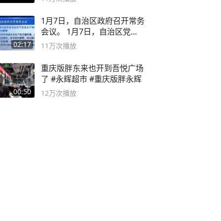
1月7日，自治区政府召开常务
会议。 1月7日，自治区党委
副书记
02:17
11万
次播放
重庆版胖东来也开到吾悦广场
了 #永辉超市 #重庆版胖永辉
00:50
12万
次播放