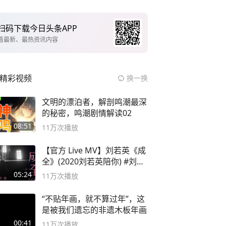
扫码下载今日头条APP
看最新、最热资讯内容
精彩视频
换一换
文明的漂泊者，解剖鸣潮最深
的秘密，鸣潮剧情解读02
08:51
11万
次播放
【官方 Live MV】刘若英《成
全》(2020刘若英陪你) #刘若
英 #成全
05:24
11万
次播放
“不贴年画，就不算过年”，这
是被我们遗忘的非遗木板年画
00:41
11万
次播放