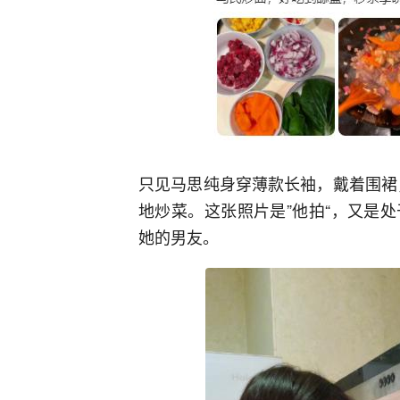
只见马思纯身穿薄款长袖，戴着围裙
地炒菜。这张照片是”他拍“，又是
她的男友。