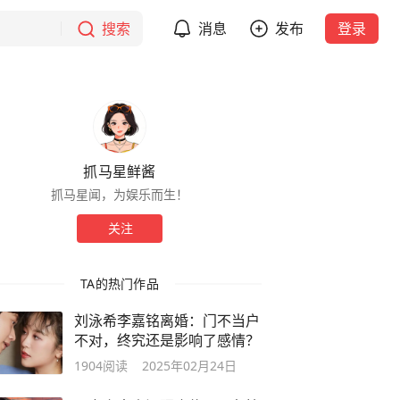
搜索
消息
发布
登录
抓马星鲜酱
抓马星闻，为娱乐而生！
关注
TA的热门作品
刘泳希李嘉铭离婚：门不当户
不对，终究还是影响了感情？
1904
阅读
2025年02月24日