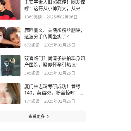
王安宇素人旧照疯传！网友惊
呼：这哥从小帅到大，从来没
丑过！
1369
阅读
2025年02月26日
鹿晗删文、关晓彤粉丝删评，
这波分手传闻坐实了？
673
阅读
2025年02月25日
双喜临门？阚清子被拍现身妇
产医院，疑似怀孕引热议！
345
阅读
2025年02月25日
厦门林志玲考研成功！管综
140，英语83，粉丝惊呼：学
霸姐姐！
171
阅读
2025年02月26日
查看更多