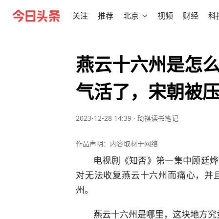
关注
推荐
北京
视频
财经
科
燕云十六州是怎
气活了，宋朝被
2023-12-28 14:39
·
琦祺读书笔记
作品声明：内容取材于网络
电视剧《知否》第一集中顾廷烨
对无法收复燕云十六州而痛心，并
州。
燕云十六州是哪里，这块地方究