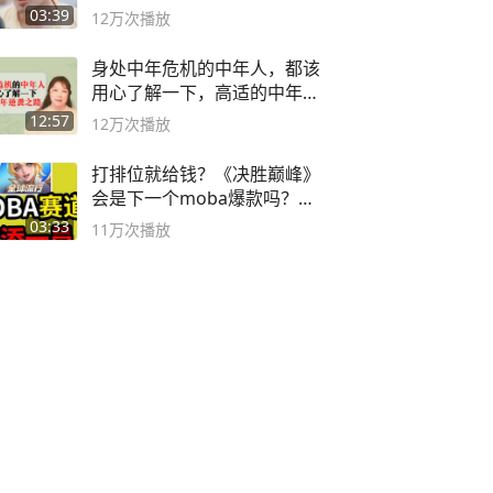
03:39
12万
次播放
身处中年危机的中年人，都该
用心了解一下，高适的中年逆
袭之路
12:57
12万
次播放
打排位就给钱？《决胜巅峰》
会是下一个moba爆款吗？#
决胜巅峰
03:33
11万
次播放