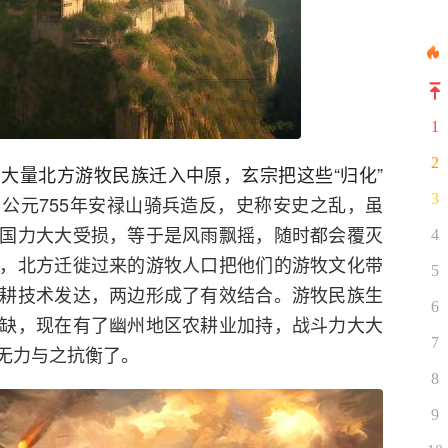
1
2
大量北方游牧民族迁入中原，玄宗把这些“归化”
3
公元755年安禄山骑兵造反，史称安史之乱，虽
国力大大受损，等于是风雨飘摇，随时都会覆灭
4
，北方迁徙过来的游牧人口把他们的游牧文化带
5
耕技术发达，两边形成了有效结合。游牧民族生
6
缺，现在有了幽州地区农耕业加持，战斗力大大
7
无力与之抗衡了。
8
9