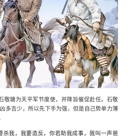
石敬瑭为天平军节度使，并降旨催促赴任。石敬
凶多吉少，所以先下手为强，但是自己势单力薄
，
要杀我，我要造反，你若助我成事，我叫一声爸