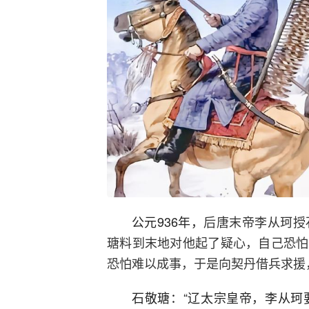
公元936年，
后唐末帝李从珂授
瑭料到末地对他起了疑心，自己恐怕
恐怕难以成事，于是向契丹借兵求援
石敬瑭：“辽太宗皇帝，李从珂