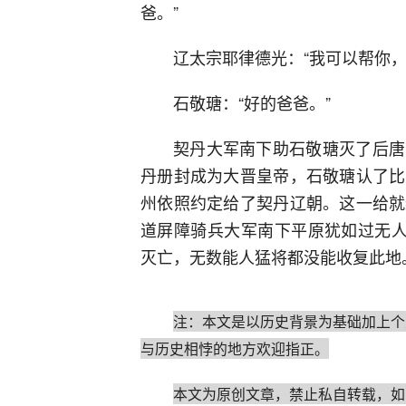
爸。”
辽太宗耶律德光：“我可以帮你
石敬瑭：“好的爸爸。”
契丹大军南下助石敬瑭灭了后唐
丹册封成为大晋皇帝，石敬瑭认了比
州依照约定给了契丹辽朝。这一给就
道屏障骑兵大军南下平原犹如过无人
灭亡，无数能人猛将都没能收复此地
注：本文是以历史背景为基础加上个
与历史相悖的地方欢迎指正。
本文为原创文章，禁止私自转载，如