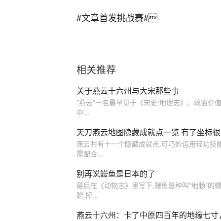
#文章首发挑战赛#

相关推荐
关于燕云十六州与大宋那些事
“燕云”一名最早见于《宋史·地理志》。政治价
中...
天刀燕云地图隐藏成就点一览 有了坐标
燕云共有十一个隐藏成就点,可巧妙运用轻功技能获
需配合...
别再说鳗鱼是日本的了
最后在《动物志》里写下,鳗鱼是种叫“地肠”的
蹭,掉...
燕云十六州：卡了中原四百年的地缘七寸