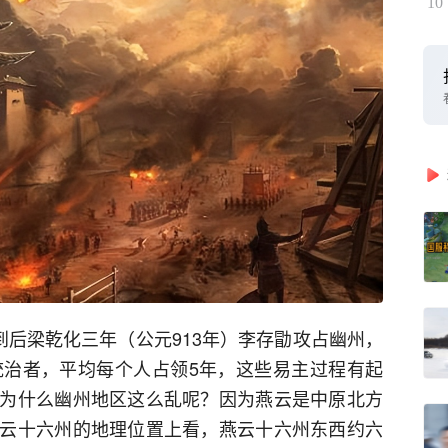
10
到后梁乾化三年（公元913年）李存勖攻占幽州，
统治者，平均每个人占领5年，这些易主过程有起
为什么幽州地区这么乱呢？因为燕云是中原北方
云十六州的地理位置上看，燕云十六州东西约六