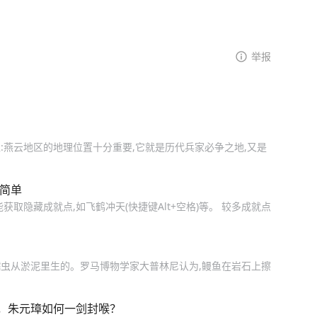
举报
值:燕云地区的地理位置十分重要,它就是历代兵家必争之地,又是
很简单
取隐藏成就点,如飞鹤冲天(快捷键Alt+空格)等。 较多成就点
蠕虫从淤泥里生的。罗马博物学家大普林尼认为,鳗鱼在岩石上擦
，朱元璋如何一剑封喉？