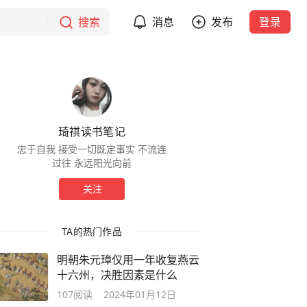
搜索
消息
发布
登录
琦祺读书笔记
忠于自我 接受一切既定事实 不流连
过往 永远阳光向前
关注
TA的热门作品
明朝朱元璋仅用一年收复燕云
十六州，决胜因素是什么
107
阅读
2024年01月12日