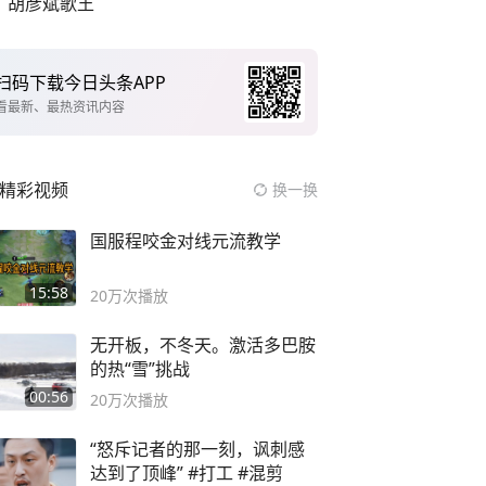
胡彦斌歌王
扫码下载今日头条APP
看最新、最热资讯内容
精彩视频
换一换
国服程咬金对线元流教学
15:58
20万
次播放
无开板，不冬天。激活多巴胺
的热“雪”挑战
00:56
20万
次播放
“怒斥记者的那一刻，讽刺感
达到了顶峰” #打工 #混剪