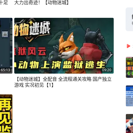
十足
大力出奇迹！【动物迷城】
65:13
09:20
【动物迷城】全配音 全流程通关攻略 国产独立
游戏 实况初见【1】