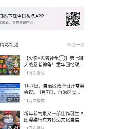
扫码下载今日头条APP
看最新、最热资讯内容
精彩视频
换一换
【火影×忍者神龟①】第七班
大战忍者神龟！童年回忆联动
论武？
08:55
11万
次播放
1月7日，自治区政府召开常务
会议。 1月7日，自治区党委
副书记
02:17
11万
次播放
新年新气象又一部佳作诞生 #
国漫猫行东方传递文化自信
00:34
11万
次播放