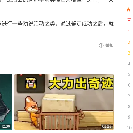
。
多进行一些劝说活动之类，通过鉴定成功之后，就
1
2
举报
3
4
5
6
7
8
9
42:30
62:28
10