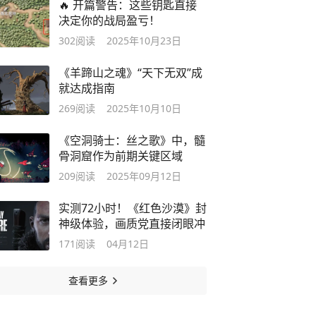
🔥 开篇警告：这些钥匙直接
决定你的战局盈亏！
302
阅读
2025年10月23日
《羊蹄山之魂》“天下无双”成
就达成指南
269
阅读
2025年10月10日
《空洞骑士：丝之歌》中，髓
骨洞窟作为前期关键区域
209
阅读
2025年09月12日
实测72小时！《红色沙漠》封
神级体验，画质党直接闭眼冲
171
阅读
04月12日
查看更多