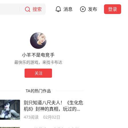
搜索
消息
发布
登录
小羊不是电竞手
最快乐的游戏，来找卡布达
关注
TA的热门作品
别只知道八尺夫人！《生化危
机8》封神的真相，玩过的都
破防了
473
阅读
02月02日