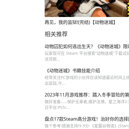
再见，我的监狱!(完结)【动物迷城】
相关推荐
动物囚犯如何逃出生天？《动物迷城》限
玩家现可在 Steam 平台搜索“动物迷城”下载
派贷款...
《动物迷城》书籍技能介绍
经常关注PC游戏的小伙伴应该知道最近时间上
出监狱,今...
2023年11月游戏推荐：踏入冬季冒险的
做好准备……保护无辜者,维护法律。星之海洋2:第二个故事
日平台:PS5/...
盘点17款Steam高分游戏！治好你的选
做个参考!感谢支持!9.9分:《星露谷物语》(Sta