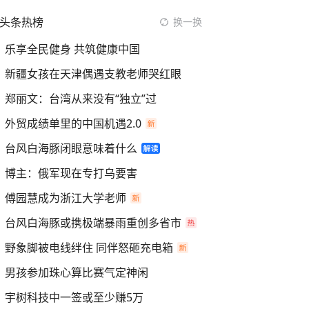
头条热榜
换一换
乐享全民健身 共筑健康中国
新疆女孩在天津偶遇支教老师哭红眼
郑丽文：台湾从来没有“独立”过
外贸成绩单里的中国机遇2.0
台风白海豚闭眼意味着什么
博主：俄军现在专打乌要害
傅园慧成为浙江大学老师
台风白海豚或携极端暴雨重创多省市
野象脚被电线绊住 同伴怒砸充电箱
男孩参加珠心算比赛气定神闲
宇树科技中一签或至少赚5万