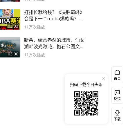
打排位就给钱？《决胜巅峰》
会是下一个moba爆款吗？#
决胜巅峰
03:33
11万
次播放
新余，绿意盎然的城市，仙女
湖畔波光潋滟，抱石公园文化
深邃……
03:00
11万
次播放
首页
扫码下载今日头条
反馈
下载