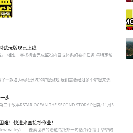
60:58
时试玩版现已上线
试玩。 相比... 寻找机会完成监狱内自成体系的委托任务,与特定帮
线了一款名为动物迷城的解密游戏,我们需要经过多个解密来逃
第一步
RSTAR OCEAN THE SECOND STORY R日期:11月3
择困难！快进来直接抄作业！
rdew Valley)——像素世界的治愈乌托邦一句话介绍:接手爷爷的