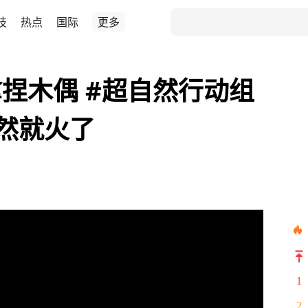
技
热点
国际
更多
捏木偶 #超自然行动组
然就火了
1
2