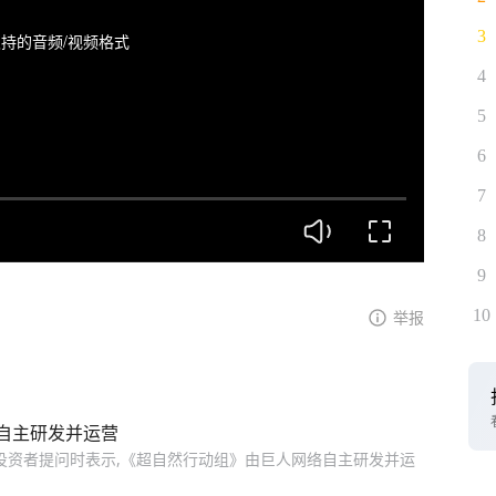
3
持的音频/视频格式
4
5
6
7
8
9
10
举报
自主研发并运营
答投资者提问时表示,《超自然行动组》由巨人网络自主研发并运