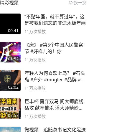
精彩视频
换一换
“不贴年画，就不算过年”，这
是被我们遗忘的非遗木板年画
00:41
11万
次播放
《庆》 #第5个中国人民警察
节 #好样儿的！你
01:52
11万
次播放
年轻人为何喜欢上岛？ #石头
岛 #户外 #mugler #品牌 #足
球流氓
02:02
11万
次播放
巨丰杯 勇弃双马 阎大师底线
猛攻 献卒催杀 潘大师精妙入
局
07:57
11万
次播放
微视频｜追随总书记文化足迹