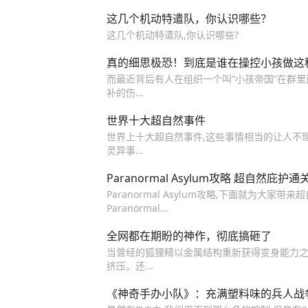
这几个机动特遣队，你认识哪些？
这几个机动特遣队,你认识哪些?
真的细思极恐！到底是谁在操控小孩做这
而最近背后有人在组织一个叫“小孩帝国”在群
补的伤...
世界十大超自然事件
世界上十大超自然事件,这些事情相当的让人不理
灵异事...
Paranormal Asylum攻略 超自然庇护
Paranormal Asylum攻略,下面就为大
Paranormal...
全网都在期盼的神作，彻底搞砸了
当曾经的狐狸精以金属结构重新获得变身能力之
挤压。还...
《神奇手办小队》：充满塑料味的兵人战