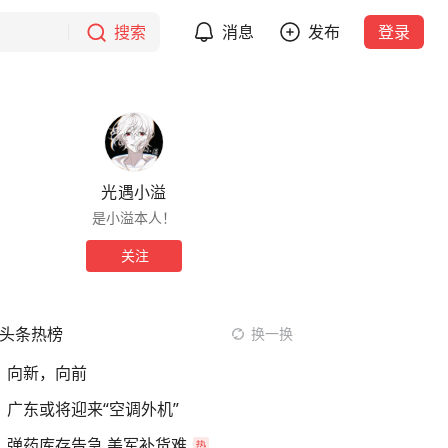
搜索
消息
发布
登录
光遇小溢
是小溢本人！
关注
头条热榜
换一换
向新，向前
广东或将迎来“空调外机”
弹药库存告急 美军补货难