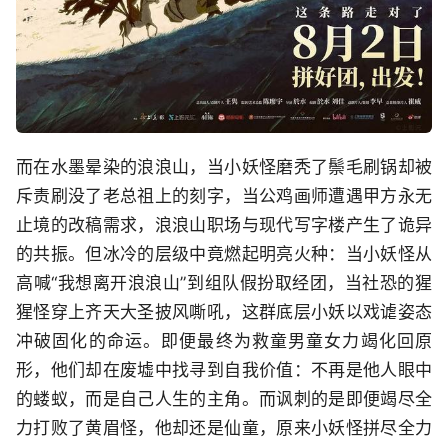
而在水墨晕染的浪浪山，当小妖怪磨秃了鬃毛刷锅却被
斥责刷没了老总祖上的刻字，当公鸡画师遭遇甲方永无
止境的改稿需求，浪浪山职场与现代写字楼产生了诡异
的共振。但冰冷的层级中竟燃起明亮火种：当小妖怪从
高喊“我想离开浪浪山”到组队假扮取经团，当社恐的猩
猩怪穿上齐天大圣披风嘶吼，这群底层小妖以戏谑姿态
冲破固化的命运。即便最终为救童男童女力竭化回原
形，他们却在废墟中找寻到自我价值：不再是他人眼中
的蝼蚁，而是自己人生的主角。而讽刺的是即便竭尽全
力打败了黄眉怪，他却还是仙童，原来小妖怪拼尽全力