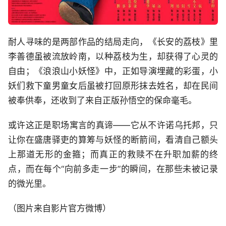
耐人寻味的是两部作品的结局走向，《长安的荔枝》里
李善德虽被流放岭南，以种荔枝为生，却获得了心灵的
自由；《浪浪山小妖怪》中，正如导演埋藏的彩蛋，小
妖们救下童男童女后虽被打回原形抹去姓名，却在民间
被奉供奉，还收到了来自正版孙悟空的保命毫毛。
或许这正是职场寓言的真谛——它从不许诺乌托邦，只
让你在盛唐驿吏的算筹与妖怪的断箭间，看清自己额头
上那道无形的金箍；而真正的救赎不在升职加薪的终
点，而在每个“向前多走一步”的瞬间，在那些未被记录
的微光里。
（图片来自影片官方微博）