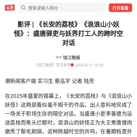
打开看看
影评 | 《长安的荔枝》《浪浪山小妖
怪》：盛唐驿吏与妖界打工人的跨时空
对话
钱江晚报
《钱江晚报》官方账号
  2025-8-11 10:13
潮新闻客户端 实习生 蔡泓宇 记者 陆芳
在2025年盛夏的银幕上，《长安的荔枝》与《浪浪山小
妖怪》这两部看似毫不相干的作品，出人意料地完成了
一场关于职场生存的隔空对话。当盛唐小吏李善德为运
送荔枝而焦头烂额时，浪浪山的妖怪正为大王煮唐僧肉
磨秃了鬃毛刷锅，这种跨越时空的共鸣，在暑期档意外