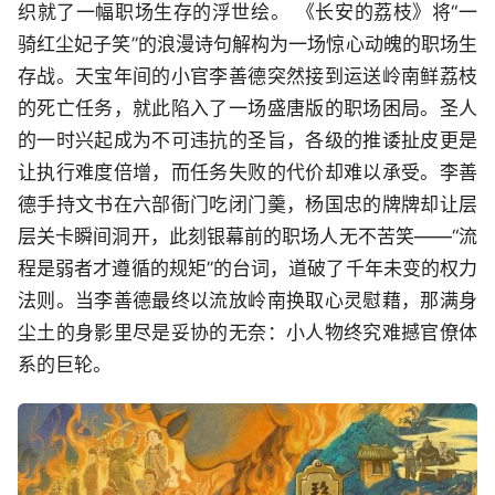
织就了一幅职场生存的浮世绘。 《长安的荔枝》将“一
骑红尘妃子笑”的浪漫诗句解构为一场惊心动魄的职场生
存战。天宝年间的小官李善德突然接到运送岭南鲜荔枝
的死亡任务，就此陷入了一场盛唐版的职场困局。圣人
的一时兴起成为不可违抗的圣旨，各级的推诿扯皮更是
让执行难度倍增，而任务失败的代价却难以承受。李善
德手持文书在六部衙门吃闭门羹，杨国忠的牌牌却让层
层关卡瞬间洞开，此刻银幕前的职场人无不苦笑——“流
程是弱者才遵循的规矩”的台词，道破了千年未变的权力
法则。当李善德最终以流放岭南换取心灵慰藉，那满身
尘土的身影里尽是妥协的无奈：小人物终究难撼官僚体
系的巨轮。