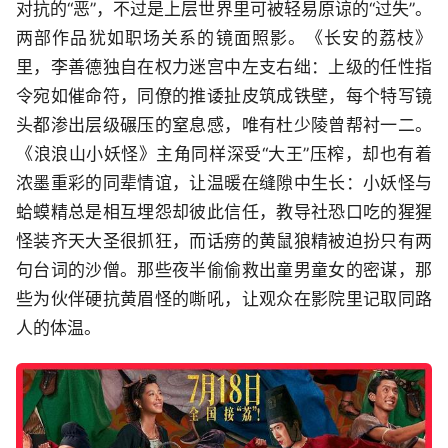
对抗的“恶”，不过是上层世界里可被轻易原谅的“过失”。
两部作品犹如职场关系的镜面照影。《长安的荔枝》
里，李善德独自在权力迷宫中左支右绌：上级的任性指
令宛如催命符，同僚的推诿扯皮筑成铁壁，每个特写镜
头都渗出层级碾压的窒息感，唯有杜少陵曾帮衬一二。
《浪浪山小妖怪》主角同样深受“大王”压榨，却也有着
浓墨重彩的同辈情谊，让温暖在缝隙中生长：小妖怪与
蛤蟆精总是相互埋怨却彼此信任，教导社恐口吃的猩猩
怪装齐天大圣很抓狂，而话痨的黄鼠狼精被迫扮只有两
句台词的沙僧。那些夜半偷偷救出童男童女的密谋，那
些为伙伴硬抗黄眉怪的嘶吼，让观众在影院里记取同路
人的体温。