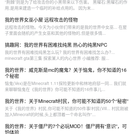
“荆棘”则是为了给攻击你的小黑带来以下伤害。 黑曜石:黑曜石的作
用,是用来建造一个临时的补给点用的。 因为末...
我的世界女巫小屋 远程攻击的怪物
远程攻击的怪物。今天为小伙伴们带来的是我的世界中女巫... 在屋
子里面会随机的产生女巫和其他的怪物的,但是很多情...
搞趣网：我的世界有困难找纯黑 热心的纯黑NPC
我的世界有困难找纯黑怎么玩? 我的世界有困难找怎么办?...
minecraft gta第三集 探索某人的内心世界 小编推荐: 服...
我的世界：威克斯是mc的魔鬼？关于恼鬼，你不知道的16
个秘密
恼鬼(Vex)是在Minecraft 1.11探险更新中和林地府邸一同... 我们就
来聊聊恼鬼在《我的世界》你可能不知道的16件事儿...
我的世界：关于Minecraft村民，你可能不知道的50个“秘密”
关于《我的世界》村民,你可能不知道的50件事!村民(Vill... 村民刚被
加入Minecraft的时候,头上都顶着一个命名叫作“...
我的世界：关于僵尸的7个必玩MOD！僵尸拥有“意识”，可
怕体验