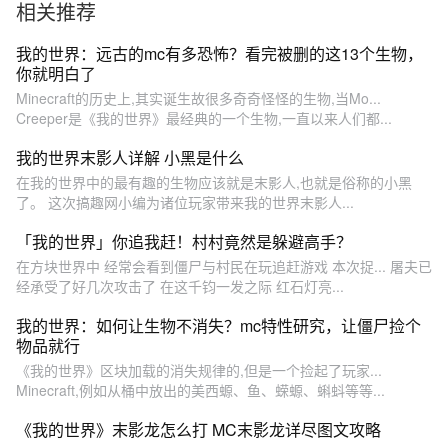
相关推荐
我的世界：远古的mc有多恐怖？看完被删的这13个生物，
你就明白了
Minecraft的历史上,其实诞生故很多奇奇怪怪的生物,当Mo...
Creeper是《我的世界》最经典的一个生物,一直以来人们都...
我的世界末影人详解 小黑是什么
在我的世界中的最有趣的生物应该就是末影人,也就是俗称的小黑
了。 这次搞趣网小编为诸位玩家带来我的世界末影人...
「我的世界」你追我赶！村村竟然是躲避高手？
在方块世界中 经常会看到僵尸与村民在玩追赶游戏 本次捉... 屠夫已
经承受了好几次攻击了 在这千钧一发之际 红石灯亮...
我的世界：如何让生物不消失？mc特性研究，让僵尸捡个
物品就行
《我的世界》区块加载的消失规律的,但是一个捡起了玩家...
Minecraft,例如从桶中放出的美西螈、鱼、蝾螈、蝌蚪等等...
《我的世界》末影龙怎么打 MC末影龙详尽图文攻略