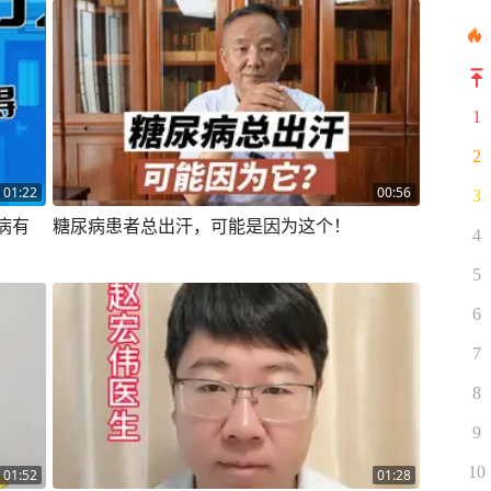
1
2
01:22
00:56
3
病有
糖尿病患者总出汗，可能是因为这个！
4
5
6
7
8
9
10
01:52
01:28