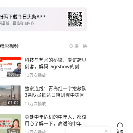
扫码下载今日头条APP
看最新、最热资讯内容
精彩视频
换一换
科技与艺术的桥梁：专访跨界
创客，解码DigiShow的创新
之路
18:18
13万
次播放
独家连线：青岛红十字搜救队
3名队员抵达日喀则震中灾区
01:02
11万
次播放
身处中年危机的中年人，都该
用心了解一下，高适的中年逆
袭之路
12:57
首页
12万
次播放