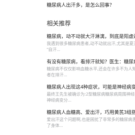
糖尿病人出汗多，是怎么回事？
相关推荐
糖尿病，动不动就大汗淋漓，到底是阳虚
我遇到很多糖尿病患者,动不动就出汗,尤其是夏天
“自汗...
有没有糖尿病，看排汗就知？医生：糖尿
糖尿病不仅仅影响血糖水平,还会在许多不为人
者在排汗...
糖尿病人出现这4种症状，可能是神经病
最终王先生被确诊为:2型糖尿病糖尿病周围神经
神经病变分...
糖尿病人血糖高、爱出汗，巧用黄芪3组
爱出汗这个问题啊,也是困扰了非常多的糖尿病患
了身体...