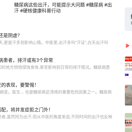
糖尿病这些出汗，可能提示大问题 #糖尿病 #出
汗 #硬核健康科普行动
还是阴虚？
,更是汗多到影响心情。中医里,出汗多叫“汗证”,白天出汗叫
病患者，排汗或有3个异常
知的地方悄悄侵蚀身体,甚至影响到日常的排汗情况。糖尿病患
变的表现，要警惕！
病变。医生... 也是糖尿病足溃疡的重要危险因素之一。糖尿病
搭配，将并发症拒之门外！
者,虽然同为出汗,但从中医的角度来说,不同时间的出汗也反映