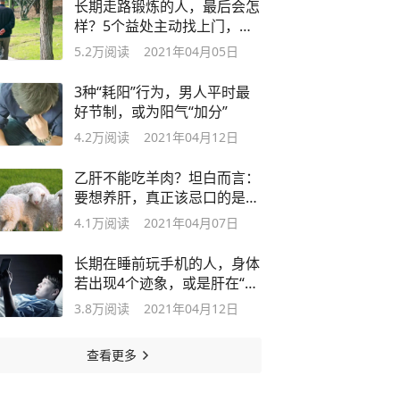
长期走路锻炼的人，最后会怎
样？5个益处主动找上门，希
望你知道
5.2万
阅读
2021年04月05日
3种“耗阳”行为，男人平时最
好节制，或为阳气“加分”
4.2万
阅读
2021年04月12日
乙肝不能吃羊肉？坦白而言：
要想养肝，真正该忌口的是这
四物
4.1万
阅读
2021年04月07日
长期在睡前玩手机的人，身体
若出现4个迹象，或是肝在“求
救”
3.8万
阅读
2021年04月12日
查看更多