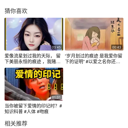
猜你喜欢
03:45
00:43
爱像流星划过我的天际， 留
“岁月划过的痕迹 是我爱你留
下美丽永恒的痕迹 ，我赌我
下的证明” #以爱之名你还愿
这一生深情只为你， 奈何缘
意吗
浅不如意 ，脑海里时常浮现
你身影， 心中深深烙印着你
姓名， 想你已然成为习惯会
上瘾 ……#抖音热歌 #热门音
乐🔥 #新歌分享
01:01
当你被留下爱情的印记时？#
知识科普 #人体 #吻痕
相关推荐