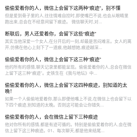
偷偷爱着你的人，微信上会留下这两种“痕迹”，别不懂
但是爱到骨子里的人,往往情难自控时,即使嘴巴不说,也会从眼睛里
跑出来,总会在不经意间留下痕迹。 微信聊天时,对...
断联后，男人还爱着你，会留下这些“痕迹”
其实当他深爱一个女人,在分开后的一刻,却最是苦闷难言。女人的离
开,仿佛在他心上刻下了一道痕,他越想她,痕迹越深...
偷偷爱着你的人，微信上会留下这三种“痕迹”
他的所有的感情,聊天记录里都能呈现。偷偷爱着你的人,总会在微信
上留下这三种“痕迹”。史铁生在《我与地坛》中...
偷偷爱着你的人，微信上会留下这四种痕迹，别知道的太
晚！
如果一个人偷偷地爱着你,那么即便他嘴上不说,在微信上也会留下以
下四个痕迹,别知道的太晚。否则这可能会让你错失...
偷偷爱着你的人，会在微信上留下三种痕迹
他对你所有的感情,都是有迹可循的。特别是偷偷爱着你的人,会在微
信上留下这三种痕迹。01、每次聊天,都是他来结尾...