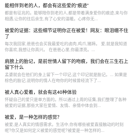
能相伴到老的人，都会有这些爱的“痕迹”
都是有征兆的。能够陪你到老的人,都是带着满身爱你的痕迹,来与你
相遇,让你的往后余生,有了心安的温暖。心疼你无...
被爱的证据：这些细节证明你正在被爱！网友：眼泪绷不住
了
每次我回家,爸爸也会买我最爱吃的卤肉,鸡爪,猪蹄。 爱,就是我知道
你喜欢,我想让你高兴。 在爸爸心里,你最漂亮。...
肩膀上的胎记，是前世情人留下的吻痕，我们会在三生石上
留下什么
孟婆就会在他们的身上留下一个印记,这个印记就是胎记。... 如果是
棕色的胎记,说明你的情人在吻你的时候曾经流下了...
被人真心爱着，就会有这40种体验
怀疑自己的爱只是单方面的。所以通过上周的征集,我们整理了各种
被爱的证据,那些大家在爱情、友情、亲情中体会到...
被爱，是一种怎样的感觉？
被爱,是人真实的情感需求。生活中,你有哪些被爱直接触动的时刻
呢?你又是如何定义被爱的感觉呢?被爱是一种怎样的...