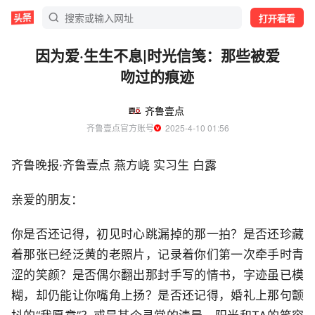
打开看看
因为爱·生生不息|时光信笺：那些被爱
吻过的痕迹
齐鲁壹点
齐鲁壹点官方账号
  2025-4-10 01:56
齐鲁晚报·齐鲁壹点 燕方峣 实习生 白露
亲爱的朋友：
你是否还记得，初见时心跳漏掉的那一拍？是否还珍藏
着那张已经泛黄的老照片，记录着你们第一次牵手时青
涩的笑颜？是否偶尔翻出那封手写的情书，字迹虽已模
糊，却仍能让你嘴角上扬？是否还记得，婚礼上那句颤