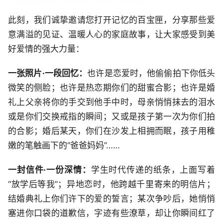
此刻，我们诚挚邀请您打开记忆的百宝匣，分享那些爱
意满溢的见证、温暖人心的家庭故事，让大家感受到美
好爱情的强大力量：
一张照片·一段回忆：
也许是恋爱时，他偷偷拍下你低头
微笑的侧脸；也许是热恋期你们的甜蜜合影；也许是婚
礼上父亲将你的手交到他手中时，母亲悄悄抹去的泪水
或是你们交换戒指的瞬间；又或是孩子第一次为你们拍
的合影；婚后某天，你们在沙发上相拥而眠，孩子用稚
嫩的笔触画下的“爸爸妈妈”……
一封信件·一份深情：
学生时代传递的纸条，上面写着
“放学后等我”；异地恋时，他跨越千里寄来的明信片；
结婚典礼上你们许下的爱的誓言；某次争吵后，她悄悄
塞进你口袋的道歉信，字迹有些潦草，却让你瞬间红了