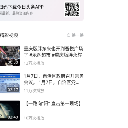
扫码下载今日头条APP
看最新、最热资讯内容
精彩视频
换一换
重庆版胖东来也开到吾悦广场
了 #永辉超市 #重庆版胖永辉
00:50
12万
次播放
1月7日，自治区政府召开常务
会议。 1月7日，自治区党委
副书记
02:17
11万
次播放
【一路向“阳” 直击第一现场】
03:40
10万
次播放