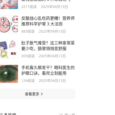
3217
阅读
2025年04月13日
反酸烧心乱吃药更糟！营养师
推荐科学护胃 3 大法则
883
阅读
2025年04月13日
肚子胀气难受？这三种家常菜
要少吃，肠胃悄悄变舒服
205
阅读
2025年04月12日
手机看久眼发干？眼科医生的
护眼口诀，看完立刻能用
124
阅读
2025年04月12日
查看更多
换一换