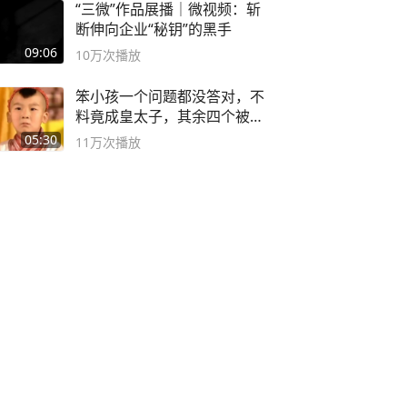
“三微”作品展播｜微视频：斩
断伸向企业“秘钥”的黑手
09:06
10万
次播放
笨小孩一个问题都没答对，不
料竟成皇太子，其余四个被处
死
05:30
11万
次播放