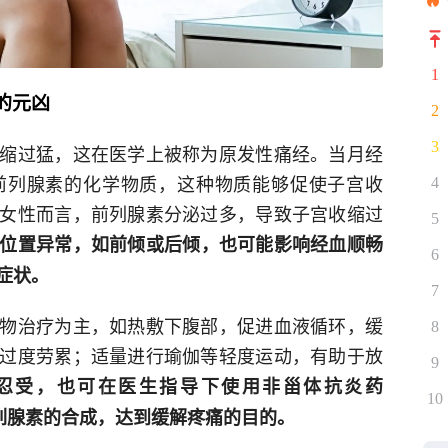
1
的元凶
2
3
缩过猛，这在医学上被称为原发性痛经。当月经
前列腺素的化学物质，这种物质能够促使子宫收
4
女性而言，前列腺素分泌过多，导致子宫收缩过
5
位置异常，如前倾或后倾，也可能影响经血顺畅
6
症状。
7
物治疗为主，如热敷下腹部，促进血液循环，缓
8
过度劳累；适量进行瑜伽等轻度运动，有助于放
9
忍受，也可在医生指导下使用非甾体抗炎药
10
前列腺素的合成，达到缓解疼痛的目的。