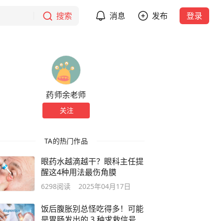
搜索
消息
发布
登录
药师余老师
关注
TA的热门作品
眼药水越滴越干？眼科主任提
醒这4种用法最伤角膜
6298
阅读
2025年04月17日
饭后腹胀别总怪吃得多！可能
是胃肠发出的 3 种求救信号