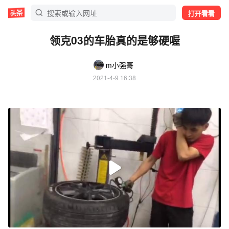
打开看看
领克03的车胎真的是够硬喔
m小强哥
2021-4-9 16:38