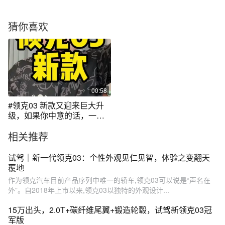
猜你喜欢
00:58
#领克03 新款又迎来巨大升
级，如果你中意的话，一定
要等一下，提升太大了。
相关推荐
试驾｜新一代领克03：个性外观见仁见智，体验之变翻天
覆地
作为领克汽车目前产品序列中唯一的轿车,领克03可以说是“声名在
外”。自2018年上市以来,领克03以独特的外观设计...
15万出头，2.0T+碳纤维尾翼+锻造轮毂，试驾新领克03冠
军版