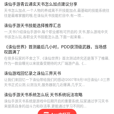
诛仙手游青云通玄天书怎么加点建议分享
天书怎么加点,一个人物的养成离不开技能加点,最基础的技能系统往
往是最难掌握的哦,在诛仙天书技能栏目中,有一项...
诛仙手游天书技能选择推荐汇总
一,天书介绍诛仙手游中,每个职业都有可开启的·天书,那么游戏中天
书该怎么玩,各职业天书技能怎么选,下面一起来看...
《诛仙世界》首测最后几小时，PDD获顶级武器，当场感
叹圆满了
在很多玩家的不舍之下,《诛仙世界》首次测试终究还是落下了帷幕,
作为一款自曝光以来就备受期待的大厂端游产品,《...
诛仙游戏回忆录之诛仙三界天书
让我们来回忆一下诛仙带给我们的感动!2007年9月18日诛仙1.0三界
天书正式公测,公测当天,服务器就几近爆满,几乎又...
诛仙手游天书系统怎么玩 天书系统玩法攻略
诛仙手游天书系统是游戏中后期开启的重要系统,玩家通过学习天书
来提高自身的战斗力和存活率,更能通过学习不同的...