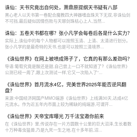
诛仙：天书究竟出自何处，萧鼎原提纲天书疑有八部
黑心老人以天书第一卷配合魔教四大神器嗜血珠天下无双,非诛仙剑
不可挡,最后疑似因情伤败与天琊剑珠枯心上人,当然...
诛仙：五卷天书都在哪？张小凡学会每卷后各是什么实力？
实际上,诛仙中的每个人物都可以按照玉清、上清、太清进行划分。
张小凡学的是最奇特的天书,也是可以按照三清境界...
《诛仙世界》在网上被喷成筛子了，它真的有那么差劲吗？
导语:葡萄究竟是酸还是甜,自己尝上一口不就知道了?《诛仙世界》
公测已经一周了,跟上次测试一样,它又一次陷入了“...
《诛仙世界》首月流水4亿，完美世界2025年能否逆风翻
盘？
来源:中国经济网国产MMO端游《诛仙世界》上线满30天,达成4亿
元流水。作为近五年内市面上较为稀缺的纯端游,可谓开...
《诛仙世界》天帝宝库曝光 万千法宝邀你前来
在《诛仙世界》里,传说存在一片方圆数十公里的巨大沼泽,生长着数
十万种毒虫猛兽,乃是九死一生之地,在十多年前,沼...