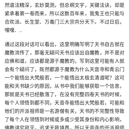
然道法精深，玄妙莫测，但总纲文字，关键法诀，却是
紧承着第一卷而来，所以这数百年来，我鬼王也只能与
合欢派、长生堂、万毒门三大宗共分天下。不过日后，
嘿嘿．..
通过这段对话可以看出，这里明确写明了天书自古就在
魔教流传了，那毫无疑问天书应该出自魔教，并不是对
应佛和道，应该都是源于魔教的，写到这里可能有人就
会有个疑问了，既然都源于魔教为什么天音寺和青云门
一个能悟出大梵般若，一个能悟出太极玄清道呢？这可
能和天书缺少的原因，从书中我们能够获取一个信息，
那就是天书已经散落了，在没有完整四卷天书的时候，
每个人领悟到都不同，天音寺能悟出大梵般若，可能和
他们的开派祖师是一名游僧有关，天书的不完整性导致
了每个人在领悟到时候或多或少受其身份和内心影响，
佛教讲究寂灭，追求无我境界，所以天音寺的开派祖师