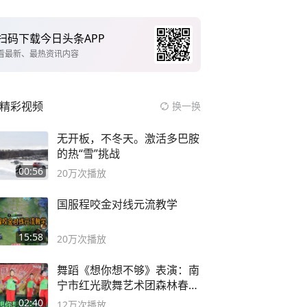
扫码下载今日头条APP
看最新、最热资讯内容
精彩视频
换一换
无开板，不冬天。激活多巴胺
的热“雪”挑战
00:56
20万
次播放
国服程咬金对线元流教学
15:58
20万
次播放
舞蹈《想你想不够》表演：南
宁市红光歌舞艺术团森林春红
舞蹈队。
02:40
12万
次播放