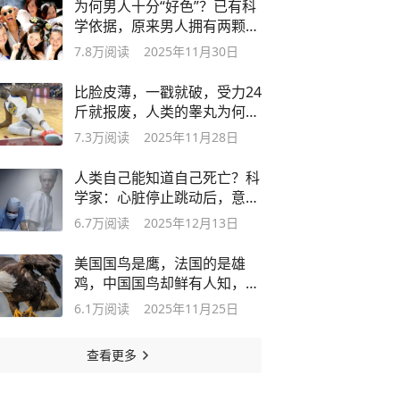
为何男人十分“好色”？已有科
学依据，原来男人拥有两颗
“大脑”
7.8万
阅读
2025年11月30日
比脸皮薄，一戳就破，受力24
斤就报废，人类的睾丸为何如
此脆弱？
7.3万
阅读
2025年11月28日
人类自己能知道自己死亡？科
学家：心脏停止跳动后，意识
仍会持续
6.7万
阅读
2025年12月13日
美国国鸟是鹰，法国的是雄
鸡，中国国鸟却鲜有人知，是
什么呢？
6.1万
阅读
2025年11月25日
查看更多