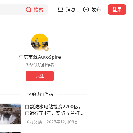
搜索
消息
发布
登录
车房宝藏AutoSpire
头条领航创作者
关注
TA的热门作品
白鹤滩水电站投资2200亿，
已运行了4年，实际收益打脸
反对者！
10万
阅读
2025年12月06日