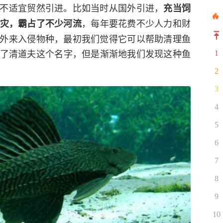
不适宜贸然引进。比如当时从国外引进，
充当饲
，每年要花费不少人力和财
成灾，霸占了不少河流
外来入侵物种，最初我们觉得它可以帮助清理鱼
了清道夫这个名字，但是渐渐地我们发现这种鱼
1
2
3
4
5
6
7
8
9
10