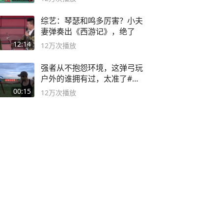
综艺：琴瑟和鸣多厉害？小夫
妻弹奏出《西游记》，绝了
12:14
12万
次播放
强者从不抱怨环境，这弹弓玩
户外的谁拥有过，太准了#弹
弓#户外
00:15
12万
次播放