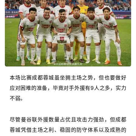
本场比赛成都蓉城虽坐拥主场之势，但也要做好
应对困难的准备，毕竟对手外援有9人之多，实力
不弱。
尽管曼谷联外援数量占优且攻击力强劲，但成都
蓉城凭借主场之利、稳固的防守体系以及成熟的