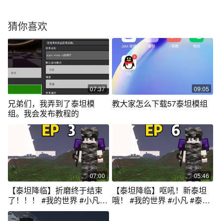
猜你喜欢
07:37
09:05
兄弟们，我弄到了泰坦模
教大家怎么下载57泰坦模组
组。我会发布教程的
07:00
05:46
【泰坦降临】折磨终于结束
【泰坦降临】呕吼！新泰坦
了！！！ #我的世界 #小凡 #
哦！ #我的世界 #小凡 #泰坦
泰坦降临
降临