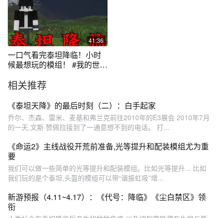
41:36
一口气看完泰坦降临！小时
候最想玩的模组！ #我的世界
#小凡
相关推荐
《泰坦天降》的最后时刻（二）：白手起家
乔尔、杰森、雷米、麦基和弗兰克前往2010年的E3展会 2010年7月
的一天,文斯·赞佩拉接到了一通意想不到的电话。 打...
《命运2》主线战役开荒前准备,光等提升和配装模组尤为重
要
我们可以做一些简单的光等提升和配装模组。比如光等提升... 比如
我们玩的是个泰坦,头盔的模组可以带“谐振虹吸”增...
新游预报（4.11~4.17）：《代号：降临》《尘白禁区》领
衔