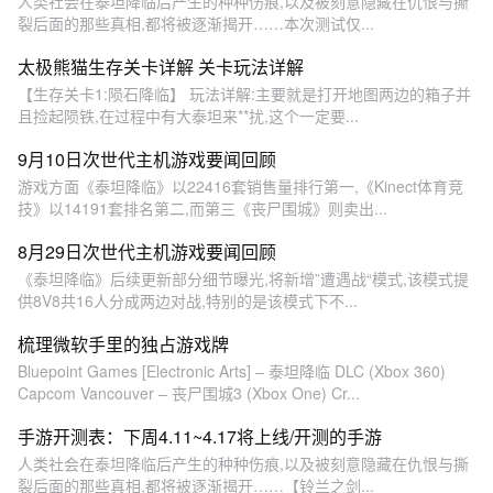
人类社会在泰坦降临后产生的种种伤痕,以及被刻意隐藏在仇恨与撕
裂后面的那些真相,都将被逐渐揭开……本次测试仅...
太极熊猫生存关卡详解 关卡玩法详解
【生存关卡1:陨石降临】 玩法详解:主要就是打开地图两边的箱子并
且捡起陨铁,在过程中有大泰坦来**扰,这个一定要...
9月10日次世代主机游戏要闻回顾
游戏方面《泰坦降临》以22416套销售量排行第一,《Kinect体育竞
技》以14191套排名第二,而第三《丧尸围城》则卖出...
8月29日次世代主机游戏要闻回顾
《泰坦降临》后续更新部分细节曝光,将新增”遭遇战“模式,该模式提
供8V8共16人分成两边对战,特别的是该模式下不...
梳理微软手里的独占游戏牌
Bluepoint Games [Electronic Arts] – 泰坦降临 DLC (Xbox 360)
Capcom Vancouver – 丧尸围城3 (Xbox One) Cr...
手游开测表：下周4.11~4.17将上线/开测的手游
人类社会在泰坦降临后产生的种种伤痕,以及被刻意隐藏在仇恨与撕
裂后面的那些真相,都将被逐渐揭开……【铃兰之剑...