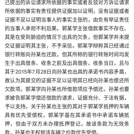
己提出的诉讼请求所依据的事实或者反驳对方诉讼请求
所依据的事实有责任提供证据加以证明，没有证据或者
证据不足以证明当事人的事实主张的，由负有举证责任
的当事人承担不利后果。郭某学主张借款事实不存在、
其是在受到胁迫的情况下出具的欠条，但郭某学并未提
交证据证明其主张，不予采信。郭某学辩称其已经通过
银行转账向孙某也还款，但其所称的银行转账时间均发
生于出具借条、收条之前及出具借条、收条当日，且与
其于2015年7月28日向孙某也出具的承诺书内容矛盾，
故认为其提交的证据不足以证明其已经向孙某也偿还所
欠款项。郭某学向孙某也所借款项应予偿还。孙某也要
求被告郭某学偿还借款的请求，证据充分、于法有据，
予以支持。关于孙某也主张的其对于郭某学抵押的车辆
具有优先受偿权，郭某学虽在其承诺书中承诺车辆抵
押，但由于双方未办理抵押登记，故该条款为无效条
款，孙某也无权就该车辆之价款优先受偿。