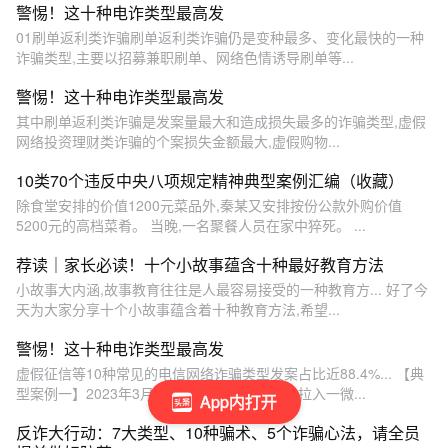
警惕！这十种电诈类型最高发
01刷单返利类诈骗刷单返利类诈骗仍是变种最多、变化最快的一种
诈骗类型,主要以招募兼职刷单、网络色情诱导刷单等...
警惕！这十种电诈类型最高发
其中刷单返利类诈骗是发案量最大和造成损失最多的诈骗类型,虚假
网络投资理财类诈骗的个案损失金额最大,虚假购物...
10类70个违反中央八项规定精神典型案例汇编（收藏）
除食堂安排的价值1200元菜品外,秦某又安排按份公款外购价值
5200元的高档菜肴。 当晚,一名聚餐人员在家中猝死。 ...
荐读｜家长必读！十个小故事蕴含十种最好教育方法
小故事大内涵,故事教育往往是人最容易接受的一种教育方... 好了今
天为大家分享十个小故事蕴含着十种教育方法,希望...
警惕！这十种电诈类型最高发
虚假征信等10种常见的电信网络诈骗类型发案占比近88.4%... 【典
型案例一】2023年3月,江苏徐州男子曹某被人拉入一微...
App内打开
反诈大行动：7大类型、10种骗术、5个诈骗心法，请全员