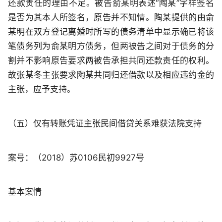
还款责任的理由不足。被告俞某明表述“陶某”字样签名
是否为其本人所签名，原告并不知情。陶某提供的由俞
某明在双方登记离婚时所写的债务清单中显示确已将该
笔债务列为俞某明方债务，但两被告之间对于债务的分
割并不影响原告要求两被告承担共同还款责任的权利。
故张某冬主张要求陶某共同归还借款以及相应违约金的
主张，应予支持。
（五）仅有转账凭证主张民间借贷关系难获法院支持
案号：（2018）苏0106民初9927号
基本案情