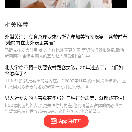
相关推荐
外媒关注：应意总理要求马斯克参加美智库晚宴，盛赞前者
“她的内在比外表更美丽”
马斯克在发言时用“她的内在比外表更美丽”等语句盛赞梅洛尼,政治
新闻网称,会场中两人的互动让人感受到“空气中...
北大学霸不顾一切娶农村毁容女孩，20年过去了，他们如
今怎样了？
“比起外貌,我更看重的是内在。 ” 2007年过年,两人回贵州结婚。 之
后又回到陈长志的老家安徽,一同拜见父母。 陈...
男人对女友的占有欲有多强？三种行为态度，藏都藏不住！
比起你靓丽的外表,会更关注你的内在,他们渴望霸占你的内心世界,
希望你的精神世界越来越好。这样的男人,他会希望...
App内打开