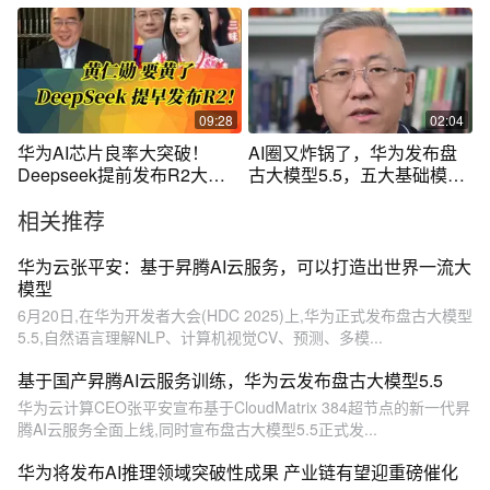
09:28
02:04
华为AI芯片良率大突破！
AI圈又炸锅了，华为发布盘
Deepseek提前发布R2大模
古大模型5.5，五大基础模型
型！一起来看看！
全面进化！
相关推荐
华为云张平安：基于昇腾AI云服务，可以打造出世界一流大
模型
6月20日,在华为开发者大会(HDC 2025)上,华为正式发布盘古大模型
5.5,自然语言理解NLP、计算机视觉CV、预测、多模...
基于国产昇腾AI云服务训练，华为云发布盘古大模型5.5
华为云计算CEO张平安宣布基于CloudMatrix 384超节点的新一代昇
腾AI云服务全面上线,同时宣布盘古大模型5.5正式发...
华为将发布AI推理领域突破性成果 产业链有望迎重磅催化