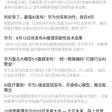
《科创板日报》记者获悉,华为将于8月12日在2025金融AI推理应用
落地与发展论坛上,发布AI推理领域的突破性技术成果...
利好来了，最强AI发布！华为也有新动作，就在8月
智能体也将上线。北京时间8月8日凌晨,OpenAI正式发布GP... 编码
和医疗模型,也是公司迄今为止最快的模型。据悉,GPT...
华为：8月12日将发布AI推理突破性技术成果
【8月10日消息,华为将发布AI推理突破性成果】华为将于8... AI推理
对HBM技术依赖,提升国内AI大模型推理性能,完善中...
华为盘古大模型5.5震撼发布！ “统一数据编码” 打破行业AI
壁垒！
华为云发布的盘古大模型5.5成了科技圈的焦点。什么是盘... “面向
行业的大模型”。打个比方,我们常用的AI工具像全...
AI医疗重磅！华为+瑞金医院宣布，开源核心模型，概念股
曝光
RuiPath病理模型发布于2月18日,基于华为DCSAI解决方案打... 在紫
荆智康与清华大学智能产业研究院主办的系统发布会上...
10张图看懂华为2025开发者大会 — 云见未来，码上世界