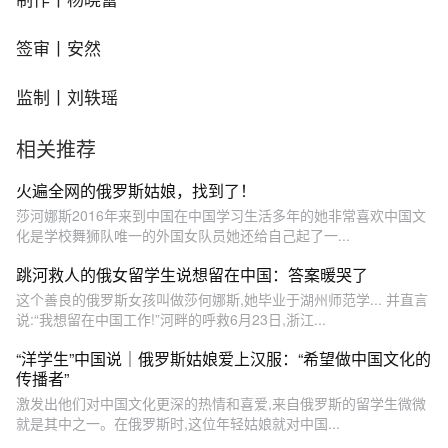
签审丨安然
监制丨刘轶瑶
相关推荐
火遍全网的俄罗斯姑娘，找到了！
莎河娜斯2016年来到中国在中国学习生活多年的她非常喜欢中国文
化是学校舞狮队唯一的外国女队员她还给自己起了一...
跳河救人的俄女留学生说想留在中国：答案暖哭了
这个善良的俄罗斯女孩叫做莎何娜斯,她毕业于湖州师范学... 并直言
说:“我想留在中国工作!”河畔的呼救6月23日,浙江...
“洋学生”中国说｜俄罗斯姑娘爱上汉服：“希望做中国文化的
传播者”
激发出他们对中国文化更深的热情和喜爱,来自俄罗斯的留学生微微
就是其中之一。在俄罗斯时,这位年轻姑娘就对中国...