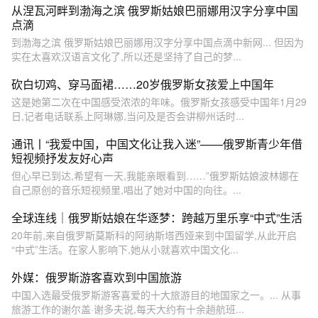
从涅瓦河畔到渤海之滨 俄罗斯姑娘巴丽娜用汉字分享中国
点滴
到渤海之滨 俄罗斯姑娘巴丽娜用汉字分享中国点滴中新网... 但因为
实在太喜欢汉语言文化了,所以还是坚持了自己的梦...
砍白切鸡、穿马面裙……20岁俄罗斯女孩爱上中国年
这是她第二次在中国感受浓浓的年味。俄罗斯女孩感受中国年1月29
日,记者电话联系上阿琳娜,当问及是否会讲柳州话时...
通讯丨“我爱中国，中国文化让我入迷”——俄罗斯青少年借
短视频抒发友好心声
但心早已到达,希望有一天,我能亲眼看到……”俄罗斯姑娘波林娜在
自己原创的音乐短视频里,唱出了她对中国的向往。...
全球连线｜俄罗斯姑娘在华逐梦：跨越万里乐享“中式”生活
20年前,来自俄罗斯莫斯科的阿纳斯塔西娅来到中国留学,从此开启
“中式”生活。在家人影响下,她从小就喜欢中国文化...
外媒：俄罗斯游客喜欢到中国旅游
中国入选最受俄罗斯游客喜爱的十大旅游目的地国家之一。... 从事
旅游工作的谢尔盖·谢多夫说,每天大约有十余趟航班...