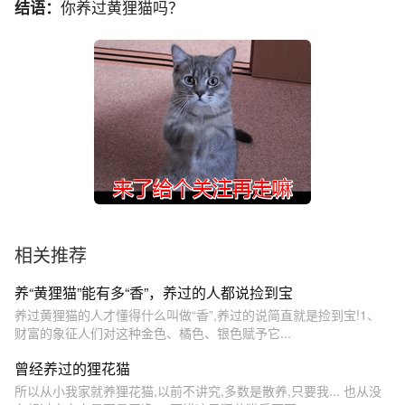
结语：
你养过黄狸猫吗？
相关推荐
养“黄狸猫”能有多“香”，养过的人都说捡到宝
养过黄狸猫的人才懂得什么叫做“香”,养过的说简直就是捡到宝!1、
财富的象征人们对这种金色、橘色、银色赋予它...
曾经养过的狸花猫
所以从小我家就养狸花猫,以前不讲究,多数是散养,只要我... 也从没