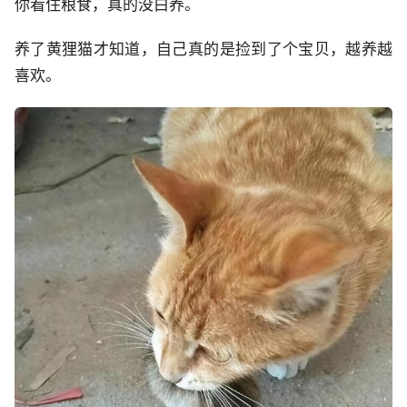
你看住粮食，真的没白养。
养了黄狸猫才知道，自己真的是捡到了个宝贝，越养越
喜欢。