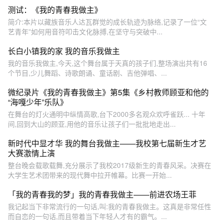
测试：《我的青春我做主》
简介:本片以藏族音乐人达瓦群觉的成长轨迹为脉络,记录了一位“文
艺青年”如何用音符叩击文化脉搏,在坚守与突破中...
长白小镇我的家 我的音乐我做主
我的音乐我做主,今天,这个舞台属于天真的孩子们,整场演出共有16
个节目,少儿舞蹈、诗歌朗诵、童话剧、吉他弹唱、...
微纪录片《我的青春我做主》第5集《乡村教师顾亚和他的
“海嘎少年”乐队》
在舞台的灯火通明中纵情高歌,台下2000多名观众欢呼雀跃... 十年
间,回到大山的顾亚,用他的音乐让孩子们一批批地走出...
新时代中显才华 我的舞台我做主——我校第七届新生才艺
大赛激情上演
整台晚会载歌载舞,充分展示了我校2017级新生的青春风采。决赛在
大学生艺术团带来的现代舞中拉开帷幕。比赛一开始...
「我的青春我的梦」我的青春我做主——前进农场王菲
我记起当下非常流行的一句话,叫:我的青春我做主。这真是非常任性
而自恋的一句话,而且带着当下年轻人才有的霸气。...