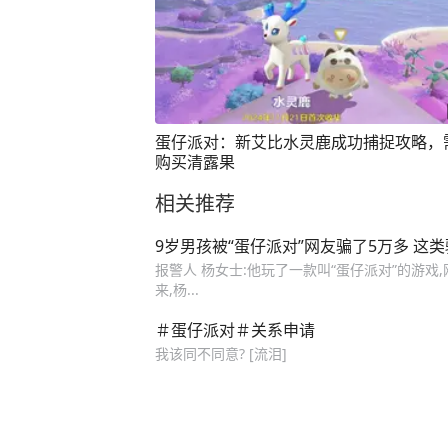
蛋仔派对：新艾比水灵鹿成功捕捉攻略，
购买清露果
相关推荐
9岁男孩被“蛋仔派对”网友骗了5万多 这
报警人 杨女士:他玩了一款叫“蛋仔派对”的游戏
来,杨...
＃蛋仔派对＃关系申请
我该同不同意? [流泪]