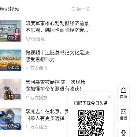
精彩视频
换一换
印度军事雄心勃勃但经济前景
不乐观，韩国也面临经济衰退
风险
00:21
3万
次播放
微视频｜追随总书记文化足迹
感受思想伟力
03:20
11万
次播放
黑河暴雪被硬控 第一次现场
参加懂车帝冬测很有收获！
10:21
首页
11万
次播放
扫码下载今日头条
李胤志：在北京，我比台湾的
同龄人有更多选择
反馈
07:43
11万
次播放