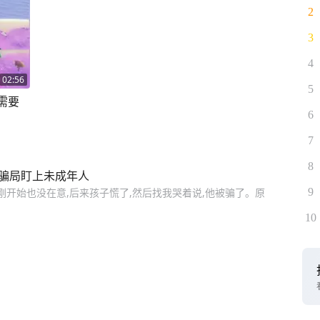
2
3
4
02:56
5
需要
6
7
8
类骗局盯上未成年人
9
,刚开始也没在意,后来孩子慌了,然后找我哭着说,他被骗了。原
10