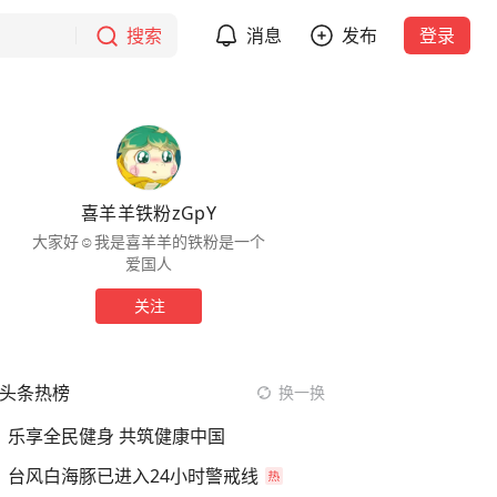
搜索
消息
发布
登录
喜羊羊铁粉zGpY
大家好☺我是喜羊羊的铁粉是一个
爱国人
关注
头条热榜
换一换
乐享全民健身 共筑健康中国
台风白海豚已进入24小时警戒线