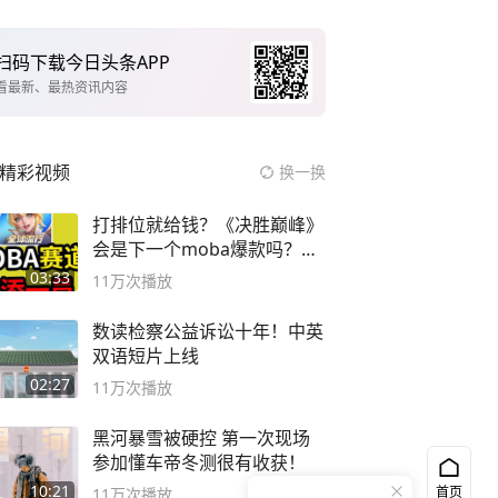
扫码下载今日头条APP
看最新、最热资讯内容
精彩视频
换一换
打排位就给钱？《决胜巅峰》
会是下一个moba爆款吗？#
决胜巅峰
03:33
11万
次播放
数读检察公益诉讼十年！中英
双语短片上线
02:27
11万
次播放
黑河暴雪被硬控 第一次现场
参加懂车帝冬测很有收获！
10:21
首页
11万
次播放