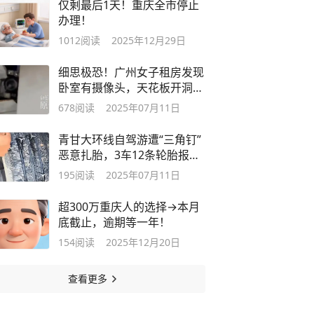
仅剩最后1天！重庆全市停止
办理！
1012
阅读
2025年12月29日
细思极恐！广州女子租房发现
卧室有摄像头，天花板开洞正
对床铺，房东称“不知情”拒绝
678
阅读
2025年07月11日
精神赔偿，警方介入
青甘大环线自驾游遭“三角钉”
恶意扎胎，3车12条轮胎报
废，最多一条胎扎了30多颗，
195
阅读
2025年07月11日
官方深夜通报
超300万重庆人的选择→本月
底截止，逾期等一年！
154
阅读
2025年12月20日
查看更多