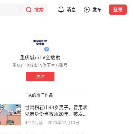
搜索
消息
发布
登录
重庆城市TV全搜索
重庆广电城市TV旗下官方账号
关注
TA的热门作品
甘肃积石山43岁男子，冒用表
兄弟身份当教师20年，被发现
后拒辞职，法院：有期徒刑1
4412
阅读
2025年07月10日
年缓刑1年半！