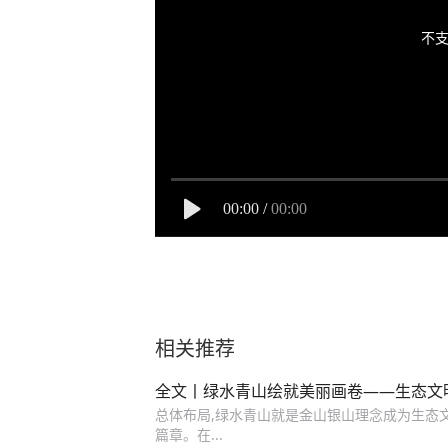
不支
00:00
/
00:00
相关推荐
全文丨绿水青山绘就美丽画卷——生态文
总体布局,绿水青山就是金山银山理念成为生态
篇章。在...