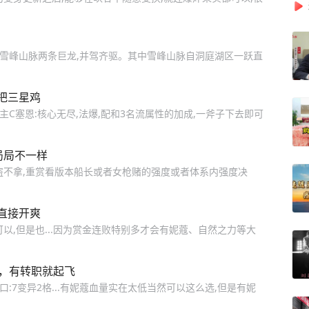
和雪峰山脉两条巨龙,并驾齐驱。其中雪峰山脉自洞庭湖区一跃直
把三星鸡
:主C塞恩:核心无尽,法爆,配和3名流属性的加成,一斧子下去即可
局局不一样
盗不拿,重赏看版本船长或者女枪赌的强度或者体系内强度决
直接开爽
以,但是也...因为赏金连败特别多才会有妮蔻、自然之力等大
强，有转职就起飞
口:7变异2格...有妮蔻血量实在太低当然可以这么选,但是有妮