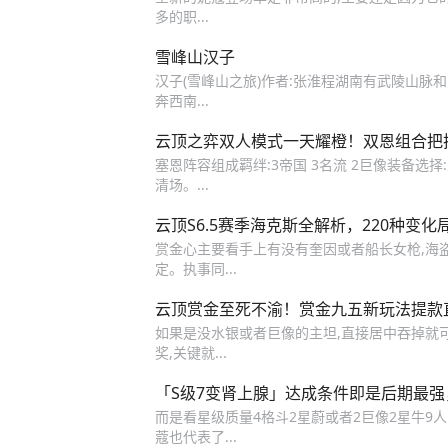
多的职...
雪峰山汉子
汉子(雪峰山之旅)作者:张淮程湖南有武陵山脉
奔西南...
云顶之弈双人模式一天耀橙！双恩组合把
塞恩阵容组成羁绊:3帝国 3名流 2巨像装备选择
清场。...
云顶S6.5赛季海克斯全解析，220种变化
赏金心主要看手上有没有奎因或者船长女枪,海
定。执事同...
云顶赏金至死不渝！赏金九五新玩法提款
如果是没水银或者巨像的主坦,直接居中吞掉就可
奖,关键就...
「S级7变肾上腺」达成条件即是后期最
而是看星级质量4格斗2星蔚或者2巨像2星牛9人
蔻也代表了...