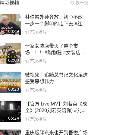
精彩视频
换一换
林伯渠外孙齐放：初心不改
一步一个脚印的走下去 #红船
论坛
03:49
11万
次播放
一家女装店带火了整个市
场！！！#购物狂 #女装店 #
高品质女装
02:00
11万
次播放
微视频｜追随总书记文化足迹
感受思想伟力
03:20
11万
次播放
【官方 Live MV】刘若英《成
全》(2020刘若英陪你) #刘若
英 #成全
05:24
11万
次播放
重庆版胖东来也开到吾悦广场