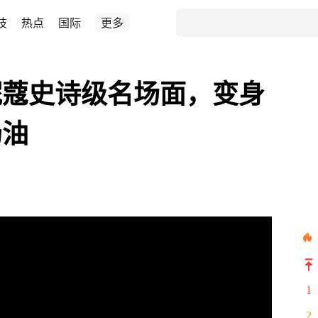
技
热点
国际
更多
o妮蔻史诗级名场面，变身
奶油
1
2