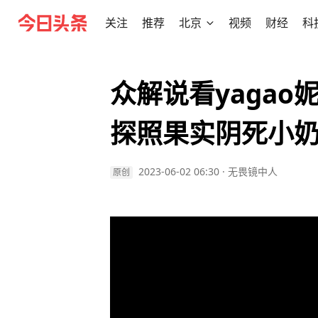
关注
推荐
北京
视频
财经
科
众解说看yaga
探照果实阴死小
2023-06-02 06:30
·
无畏镜中人
原创