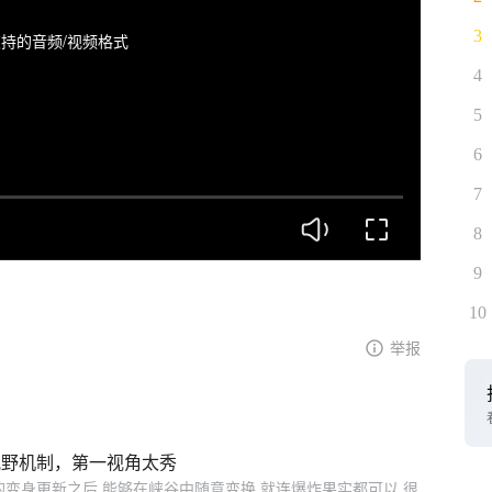
3
持的音频/视频格式
4
5
6
7
8
9
10
举报
用视野机制，第一视角太秀
变身更新之后,能够在峡谷中随意变换,就连爆炸果实都可以,很