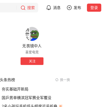
搜索
消息
发布
登录
无畏镜中人
喜爱电竞
关注
头条热榜
换一换
夯实基础开新局
国乒男单横滨冠军赛全军覆没
2名小孩玩手机低头幅度近乎折叠