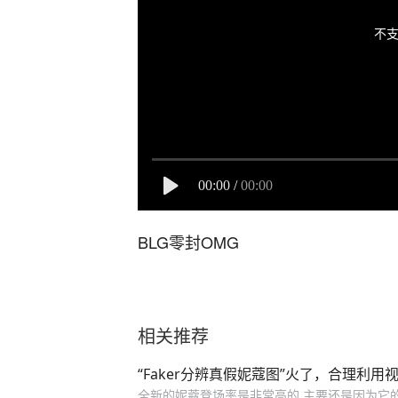
不支
00:00
/
00:00
BLG零封OMG
相关推荐
“Faker分辨真假妮蔻图”火了，合理利
全新的妮蔻登场率是非常高的,主要还是因为它的