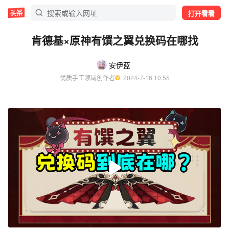
打开看看
肯德基×原神有馔之翼兑换码在哪找
安伊蓝
优质手工领域创作者
  2024-7-16 10:55