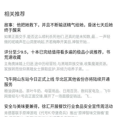
相关推荐
故事：他把她救下，并且不断输送精气给她，昏迷七天后她
终于醒来
如果正面交手,能否这么顺利杀死他们,还真的是未知数,最... 一声轻
微的呢喃声在山洞里响起,齐若梅睁开美目,神智开始...
评分至少9.5，十本已完结值得看多遍的极品小说推荐，书
荒速收藏
主角携妹踏上归途,途中历经冒险,与黑暗异族交锋,收集魔潮资源。
家族转而信仰黑暗女士换取庇护,并倾力培养子弟。...
飞牛网山东站今日正式上线 华北区其他省份亦将陆续开通
服务
粮油调味品、茶叶牛奶、母婴用品、日用百货、数码家电及... 飞牛
网曾经与1号店正面交锋,展开了一场面膜促销战。 飞...
安全与美味要兼得，徐汇开展餐饮行业食品安全宣传周活动
肯德基联手原神游戏《代号K:夺堡奇兵》推出“原神智味交锋桶”套