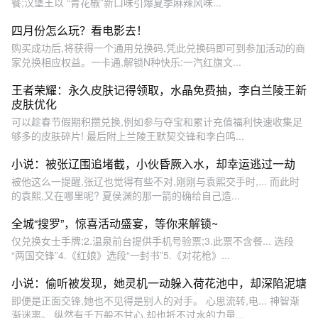
餐;汉堡王以 “青花椒”新口味引爆夏季麻辣风味...
四月份怎么玩？看电影去！
购买成功后,将获得一个通用兑换码,凭此兑换码即可到参加活动的商
家兑换相应权益。一卡通,解锁N种快乐:一汽红旗文...
王者荣耀：永久皮肤记得领取，水晶免费抽，李白兰陵王新
皮肤优化
可以趁春节假期积攒兑换,例如参与夺宝和累计充值福利快速收集足
够多的皮肤碎片! 最后附上兰陵王默契交锋和李白鸣...
小说：被张辽围追堵截，小伙昏厥入水，却幸运逃过一劫
被他这么一提醒,张辽也觉得有些不对,刚刚与袁熙交手时,... 而此时
的袁熙,又在哪里呢? 夏侯渊的那一箭的确给自己造...
全城“搜罗”，惊喜活动盛宴，等你来解锁~
仅兑换女士手牌;2.温泉前台提供手机号验票;3.此票不含餐... 选段
“两国交锋”4.《红娘》选段“一封书”5.《对花枪》...
小说：偷听被发现，她灵机一动躲入荷花池中，却深陷泥塘
即便是正面交锋,她也不见得是别人的对手。 心思流转,电... 神智渐
渐迷离。 纵然有千万般不甘心,却也抵不过水的力量...