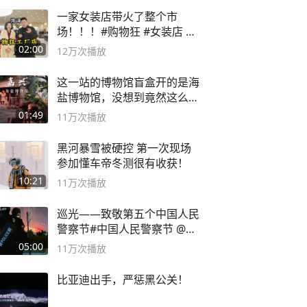
一家女装店带火了整个市
场！！！#购物狂 #女装店 #
高品质女装
02:00
12万
次播放
这一站的博物馆盲盒开的是海
盐博物馆，没想到竟然这么好
逛！
01:49
11万
次播放
黑河暴雪被硬控 第一次现场
参加懂车帝冬测很有收获！
10:21
11万
次播放
巡光——致敬第五个中国人民
警察节#中国人民警察节 @抖
音小助手
05:00
11万
次播放
比亚迪出手，严惩黑公关！