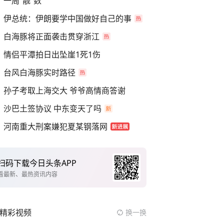
一周“靓”数
伊总统：伊朗要学中国做好自己的事
白海豚将正面袭击贯穿浙江
情侣平潭拍日出坠崖1死1伤
台风白海豚实时路径
孙子考取上海交大 爷爷高情商答谢
沙巴土签协议 中东变天了吗
河南重大刑案嫌犯夏某钢落网
扫码下载今日头条APP
看最新、最热资讯内容
精彩视频
换一换