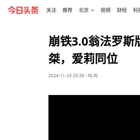
关注
推荐
北京
视频
财经
科
崩铁3.0翁法罗
桀，爱莉同位
2024-11-23 20:39
·
呜.呜