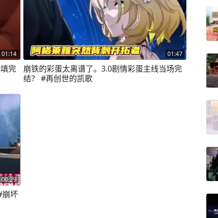
01:14
01:47
次填完
崩铁的彩蛋太离谱了。3.0剧情彩蛋主线当场完
结？ #再创世的凯歌
00:29
#崩坏