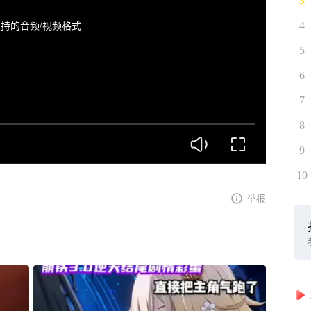
3
持的音频/视频格式
4
5
6
7
8
9
10
举报