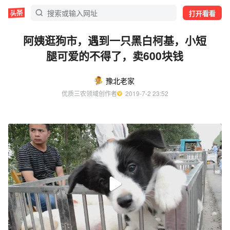
打开看看
阿姨逛狗市，遇到一只黑白柯基，小短
腿可爱的不得了，卖600块钱
豫北老家
优质三农领域创作者
  2019-7-2 23:52