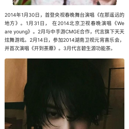
2014年1月30日，首登央视春晚舞台演唱《在那遥远的
地方》。1月31日， 在2014北京卫视春晚演唱《We
are young》。2月与中手游CMGE合作，代言旗下天天
炫舞游戏。2月14日，参加2014湖南卫视元宵喜乐会，
并首次演唱《开到荼蘼》。3月代言碧生源功能茶。