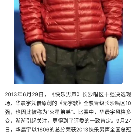
2013年6月29日，《快乐男声》长沙唱区十强决选现
场，华晨宇凭借原创的《无字歌》全票晋级长沙唱区10
强，也因此被称为“火星弟弟”。比赛中，华晨宇风格多
变，渐渐引起关注，更得到了评委的一致肯定。9月27
日，华晨宇以1606的总分荣获2013快乐男声全国总冠