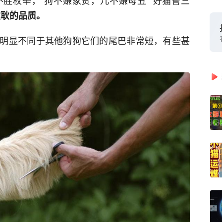
胜枚举，“狗不嫌家贫，儿不嫌母丑”“好猫管三
耿耿的品质。
明显不同于其他狗狗它们的尾巴非常短，有些甚