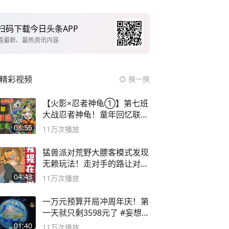
扫码下载今日头条APP
看最新、最热资讯内容
精彩视频
换一换
【火影×忍者神龟①】第七班
大战忍者神龟！童年回忆联动
论武？
08:55
11万
次播放
猛兽派对荒野大膘客模式发现
无赖玩法！走对手的路让对手
无路可走
04:43
11万
次播放
一万元预算开局冲周年庆！第
一天就只剩3598元了 #妄想山
海
01:40
11万
次播放