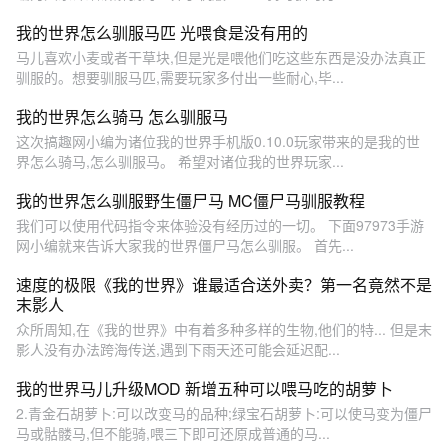
我的世界怎么驯服马匹 光喂食是没有用的
马儿喜欢小麦或者干草块,但是光是喂他们吃这些东西是没办法真正
驯服的。想要驯服马匹,需要玩家多付出一些耐心,毕...
我的世界怎么骑马 怎么驯服马
这次搞趣网小编为诸位我的世界手机版0.10.0玩家带来的是我的世
界怎么骑马,怎么驯服马。 希望对诸位我的世界玩家...
我的世界怎么驯服野生僵尸马 MC僵尸马驯服教程
我们可以使用代码指令来体验没有经历过的一切。 下面97973手游
网小编就来告诉大家我的世界僵尸马怎么驯服。 首先...
速度的极限《我的世界》谁最适合送外卖？第一名竟然不是
末影人
众所周知,在《我的世界》中有着多种多样的生物,他们的特... 但是末
影人没有办法跨海传送,遇到下雨天还可能会延迟配...
我的世界马儿升级MOD 新增五种可以喂马吃的胡萝卜
2.青金石胡萝卜:可以改变马的品种;绿宝石胡萝卜:可以使马变为僵尸
马或骷髅马,但不能骑,喂三下即可还原成普通的马...