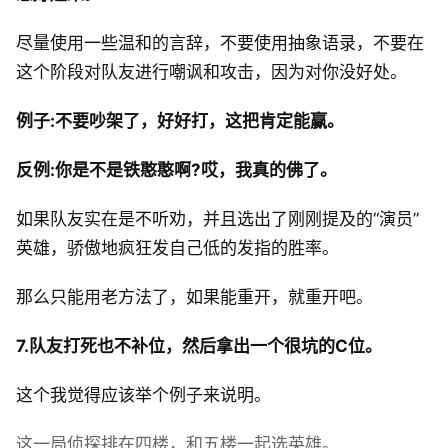
尽量使用一些温和的言辞，不要使用抽象语录，不要在
这个阶段对队友进行嘲讽和攻击，因为对你没好处。
例子:不要吵架了，好好打，这把肯定能赢。
反例:你是不是铁憨憨啊?哎，我真的佛了。
如果队友实在是不听劝，并且选出了刚刚提及的“演员”
英雄，骄傲地疯狂发自己低的发指的胜率。
那么只能用老方法了，如果能重开，就重开吧。
7.队友打死也不补位，然后拿出一个很坑的C位。
这个我觉得应该举个例子来说明。
这一局侦探排在四楼，和五楼一起选英雄。