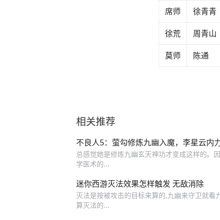
席师
徐青青
徐荒
周青山
莫师
陈通
相关推荐
不良人5：萤勾修炼九幽入魔，李星云内
总感觉她是修炼九幽玄天神功才变成这样的。因
学医术的...
迷你西游灭法效果怎样触发 无敌消除
灭法是按被攻击的目标来算的,九幽来守卫就看九幽
算灭法的...