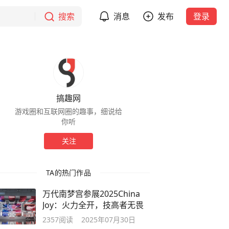
搜索
消息
发布
登录
搞趣网
游戏圈和互联网圈的趣事，细说给
你听
关注
TA的热门作品
万代南梦宫参展2025China
Joy：火力全开，技高者无畏
2357
阅读
2025年07月30日