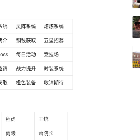
系统
灵阵系统
熔炼系统
简介
铜钱获取
五星招募
oss
每日活动
竞技场
邀请
战力提升
时装系统
获取
橙色装备
敬请期待！
程虎
王统
雨曦
萧院长