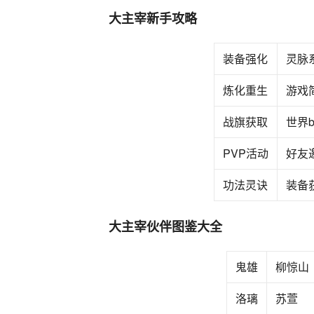
大主宰新手攻略
装备强化
灵脉
炼化重生
游戏
战旗获取
世界b
PVP活动
好友
功法灵诀
装备
大主宰伙伴图鉴大全
鬼雄
柳惊山
洛璃
苏萱