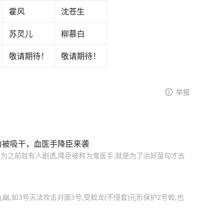
霍风
沈苍生
苏灵儿
柳慕白
敬请期待！
敬请期待！
举报
力被吸干，血医手降臣来袭
为之前就有人剧透,降臣被称为鬼医手,就是为了治好萤勾才去
,如3号灭法攻击对面3号,受蛟龙(不侵套)元形保护2号蛟,也