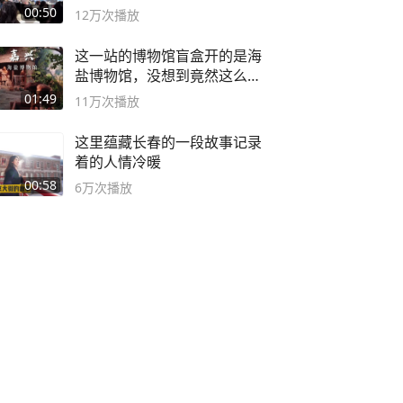
00:50
12万
次播放
这一站的博物馆盲盒开的是海
盐博物馆，没想到竟然这么好
逛！
01:49
11万
次播放
这里蕴藏长春的一段故事记录
着的人情冷暖
00:58
6万
次播放