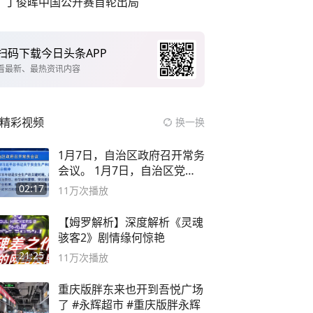
丁俊晖中国公开赛首轮出局
扫码下载今日头条APP
看最新、最热资讯内容
精彩视频
换一换
1月7日，自治区政府召开常务
会议。 1月7日，自治区党委
副书记
02:17
11万
次播放
【姆罗解析】深度解析《灵魂
骇客2》剧情缘何惊艳
21:25
11万
次播放
重庆版胖东来也开到吾悦广场
了 #永辉超市 #重庆版胖永辉