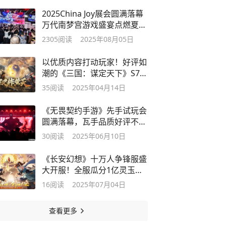
2025China Joy展会圆满落幕
万代南梦宫游戏盛宴点燃夏日
激情
2305
阅读
2025年08月05日
以优质内容打动玩家！好评如
潮的《三国：谋定天下》S7赛
季已上线
35
阅读
2025年04月14日
《无畏契约手游》先手试玩会
圆满落幕，瓦手品质好评不
断！
30
阅读
2025年06月10日
《长安幻想》十万人争锋服盛
大开服！全服瓜分1亿灵玉，
热血开战
16
阅读
2025年07月04日
查看更多