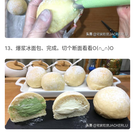
13、爆浆冰面包、完成。切个断面看看O(∩_∩)O