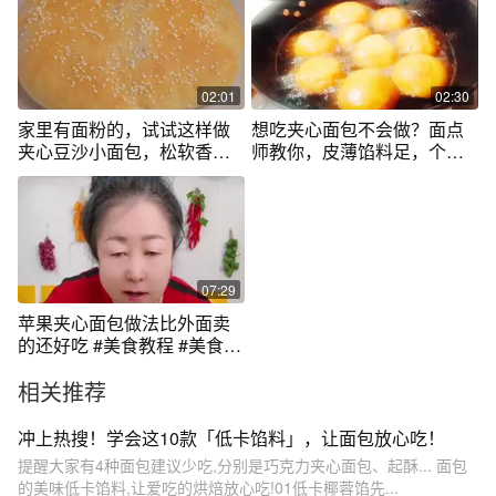
快去试试这个香草卡仕达蓝
莓米面包…#米面包 #面包脑
袋 #在家做面包 #面包店的日
常 #美食vlog
02:01
02:30
家里有面粉的，试试这样做
想吃夹心面包不会做？面点
夹心豆沙小面包，松软香
师教你，皮薄馅料足，个个
甜，孩子超喜欢
透亮
07:29
苹果夹心面包做法比外面卖
的还好吃 #美食教程 #美食分
享 #农村美食 #抖音美食推荐
相关推荐
官 #农村生活 @抖音短视频
@抖音 感谢抖音官方推上热
门！🔥🔥🔥
冲上热搜！学会这10款「低卡馅料」，让面包放心吃！
提醒大家有4种面包建议少吃,分别是巧克力夹心面包、起酥... 面包
的美味低卡馅料,让爱吃的烘焙放心吃!01低卡椰蓉馅先...