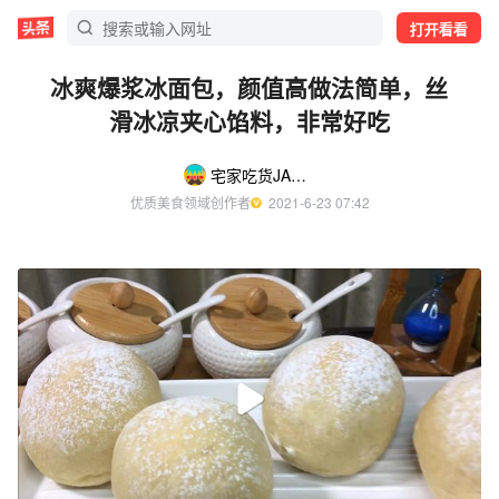
打开看看
冰爽爆浆冰面包，颜值高做法简单，丝
滑冰凉夹心馅料，非常好吃
宅家吃货JACKERLU
优质美食领域创作者
  2021-6-23 07:42