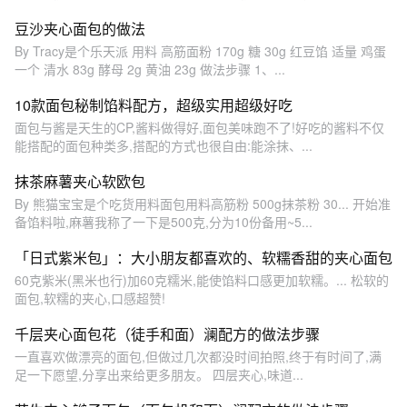
豆沙夹心面包的做法
By Tracy是个乐天派 用料 高筋面粉 170g 糖 30g 红豆馅 适量 鸡蛋
一个 清水 83g 酵母 2g 黄油 23g 做法步骤 1、...
10款面包秘制馅料配方，超级实用超级好吃
面包与酱是天生的CP,酱料做得好,面包美味跑不了!好吃的酱料不仅
能搭配的面包种类多,搭配的方式也很自由:能涂抹、...
抹茶麻薯夹心软欧包
By 熊猫宝宝是个吃货用料面包用料高筋粉 500g抹茶粉 30... 开始准
备馅料啦,麻薯我称了一下是500克,分为10份备用~5...
「日式紫米包」：大小朋友都喜欢的、软糯香甜的夹心面包
60克紫米(黑米也行)加60克糯米,能使馅料口感更加软糯。... 松软的
面包,软糯的夹心,口感超赞!
千层夹心面包花（徒手和面）澜配方的做法步骤
一直喜欢做漂亮的面包,但做过几次都没时间拍照,终于有时间了,满
足一下愿望,分享出来给更多朋友。 四层夹心,味道...