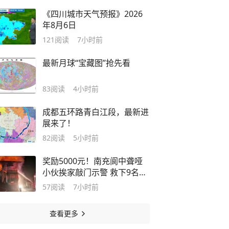
《四川城市天气预报》2026
年8月6日
121
阅读
7小时前
最新月球“宝藏图”抢先看
83
阅读
4小时前
成都五环路青白江段，最新进
展来了！
82
阅读
5小时前
奖励5000元！南充阆中聋哑
小伙挨家敲门示警 救下9名乡
邻丨寻找身边好人（55）
57
阅读
7小时前
查看更多