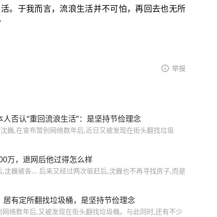
活‬‬。于我而言，流浪生活并不可怕，再回去也无所
”
举报
本人否认“重回流浪生活”：是坚持节俭理念
师”沈巍,在宣布暂别网络数年后,近日又被发现在街头翻找垃圾
00万，退网后他过得怎么样
沈巍被各... 后来又经过两次驱赶后,沈巍也不再寻找房子,而是
认：居有定所翻找垃圾桶，是坚持节俭理念
暂别网络数年后,又被发现在街头翻找垃圾桶。与此同时,还有不少