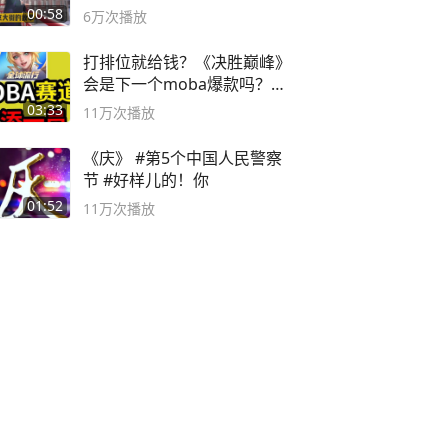
00:58
6万
次播放
打排位就给钱？《决胜巅峰》
会是下一个moba爆款吗？#
决胜巅峰
03:33
11万
次播放
《庆》 #第5个中国人民警察
节 #好样儿的！你
01:52
11万
次播放