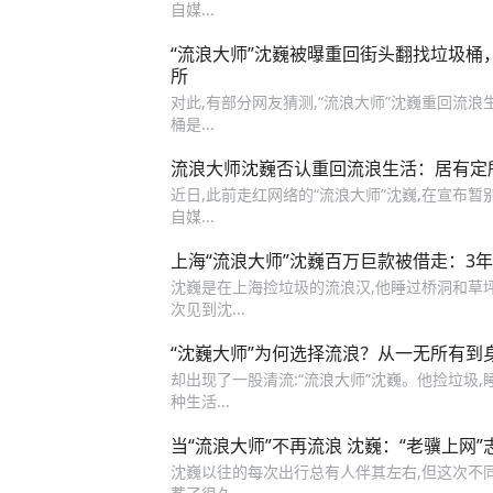
自媒...
“流浪大师”沈巍被曝重回街头翻找垃圾
所
对此,有部分网友猜测,“流浪大师”沈巍重回流浪
桶是...
流浪大师沈巍否认重回流浪生活：居有定
近日,此前走红网络的“流浪大师”沈巍,在宣布
自媒...
上海“流浪大师”沈巍百万巨款被借走：3
沈巍是在上海捡垃圾的流浪汉,他睡过桥洞和草坪,
次见到沈...
“沈巍大师”为何选择流浪？从一无所有到
却出现了一股清流:“流浪大师”沈巍。他捡垃圾,
种生活...
当“流浪大师”不再流浪 沈巍：“老骥上网”
沈巍以往的每次出行总有人伴其左右,但这次不同,