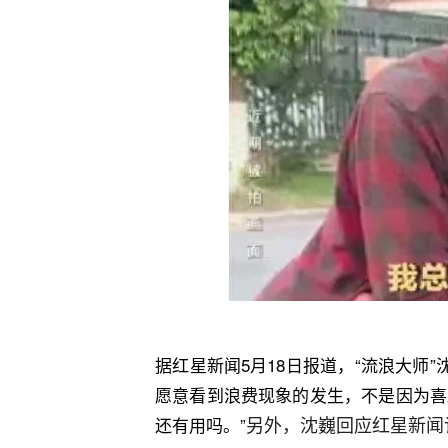
据‬红星新闻‬5月18日报道‬，“流浪‬
愿意看到浪费现象的发生，不是因为喜
另外，沈巍回应红星新闻
还有用吗。”