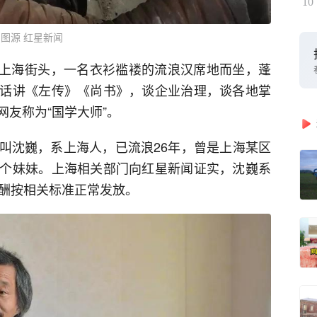
10
图源 红星新闻
，在上海街头，一名衣衫褴褛的流浪汉席地而坐，蓬
话讲《左传》《尚书》，谈企业治理，谈各地掌
友称为“国学大师”。
叫沈巍，系上海人，已流浪26年，曾是上海某区
个妹妹。上海相关部门向红星新闻证实，沈巍系
薪酬按相关标准正常发放。