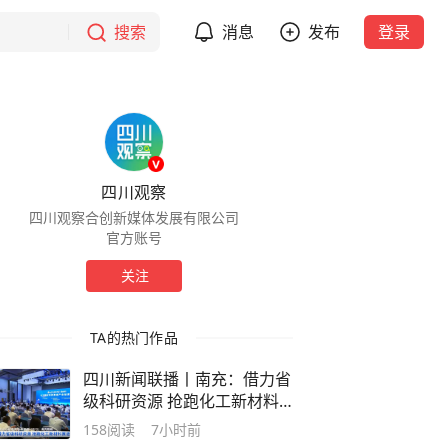
搜索
消息
发布
登录
四川观察
四川观察合创新媒体发展有限公司
官方账号
关注
TA的热门作品
四川新闻联播丨南充：借力省
级科研资源 抢跑化工新材料
赛道
158
阅读
7小时前