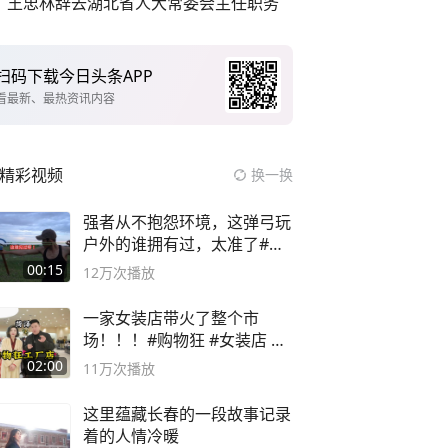
王忠林辞去湖北省人大常委会主任职务
扫码下载今日头条APP
看最新、最热资讯内容
精彩视频
换一换
强者从不抱怨环境，这弹弓玩
户外的谁拥有过，太准了#弹
弓#户外
00:15
12万
次播放
一家女装店带火了整个市
场！！！#购物狂 #女装店 #
高品质女装
02:00
11万
次播放
这里蕴藏长春的一段故事记录
着的人情冷暖