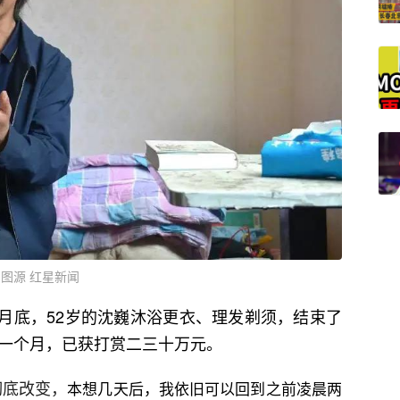
图源 红星新闻
3月底，52岁的沈巍沐浴更衣、理发剃须，结束了
月‬，已获‬打赏‬二‬三十‬万元‬。
彻底改变，
本想几天后，我依旧可以回到之前凌晨两