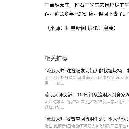
三点钟起床，推着三轮车去捡垃圾的生
谓，这么多年已经适应。但回不去了。
（来源：红星新闻 编辑：泡芙）
相关推荐
“流浪大师”沈巍被发现街头翻找垃圾桶，
5月18日,据红星新闻,此前走红网络的“流浪大
桶。与此...
流浪大师沈巍：1年时间从流浪汉到身家2
流浪时拿着《尚书》看,这种极致反差意外走红后,
选择开始...
“流浪大师”沈魏重回流浪生活？本人否
近日,此前走红网络的“流浪大师”沈巍,在宣布