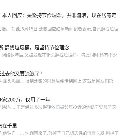
桶，本人回应：是坚持节俭理念，并非流浪，现在居有定
生活。 对此,5月18日,沈巍回应红星新闻记者表示,自己翻找垃圾
所 翻找垃圾桶，是坚持节俭理念
暂别网络数年后,又被发现在街头翻找垃圾桶。与此同时,还有不少
年过去他又要流浪了？
蓬头垢面... 得到沈巍的同意后便传到网上,这就是网友们第一
身家200万，仅用了一年
睡路边,... 于是经过多次辗转依旧被邻居投诉的他终于受够了这
志在千里
他独自一... 沈巍回来了,剪掉了自己标志性的流浪长发,刮掉了